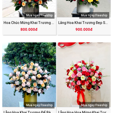
Mua ngay Freeship
Mua ngay Freeship
Hoa Chúc Mừng Khai Trương SHV_5766
Lãng Hoa Khai Trương Đẹp SHV_5764
800.000đ
900.000đ
Mua ngay Freeship
Mua ngay Freeship
Lẵng Hoa Khai Trương Để Bàn SHV_5763
Lẵng Hoa Hoa Mừng Khai Trương SHV_5755