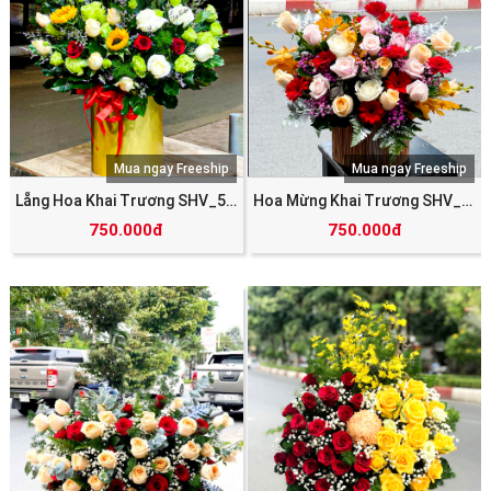
Mua ngay Freeship
Mua ngay Freeship
Lẵng Hoa Khai Trương SHV_5769
Hoa Mừng Khai Trương SHV_5767
750.000đ
750.000đ