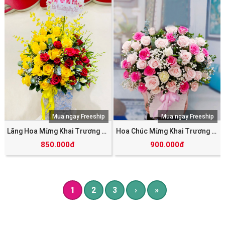
Mua ngay Freeship
Mua ngay Freeship
Lãng Hoa Mừng Khai Trương SHV_5751
Hoa Chúc Mừng Khai Trương SHV_5749
850.000đ
900.000đ
1
2
3
›
»