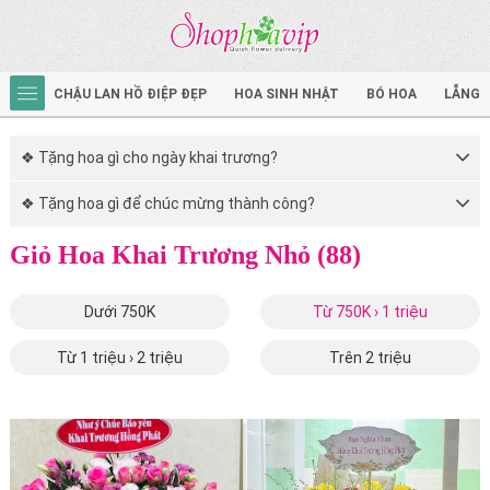
CHẬU LAN HỒ ĐIỆP ĐẸP
HOA SINH NHẬT
BÓ HOA
LẴNG 
❖ Tặng hoa gì cho ngày khai trương?
❖ Tặng hoa gì để chúc mừng thành công?
Giỏ Hoa Khai Trương Nhỏ (88)
Dưới 750K
Từ 750K › 1 triệu
Từ 1 triệu › 2 triệu
Trên 2 triệu