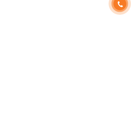
SHOPHOAVIP.COM
TÀI KHOẢN
Giới Thiệu
Đăng Nhập
Phạm Vương
Đăng Ký
Sinh Nhật
Thông Tin Tài Khoản
Tuyển Dụng
Quản Lý Đơn Hàng
HD Thanh Toán
QR ZALO
Blog Hoa
Liên Hệ