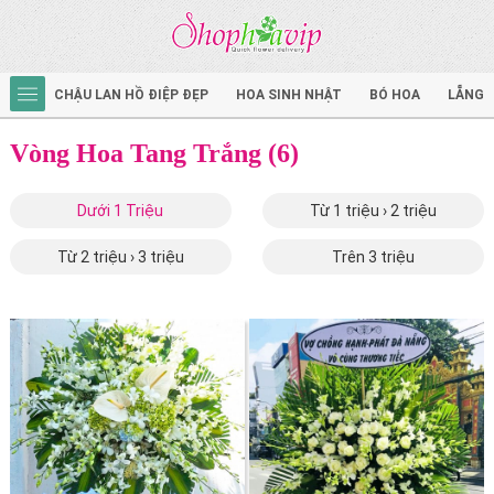
CHẬU LAN HỒ ĐIỆP ĐẸP
HOA SINH NHẬT
BÓ HOA
LẴNG 
Vòng Hoa Tang Trắng (6)
Dưới 1 Triệu
Từ 1 triệu › 2 triệu
Từ 2 triệu › 3 triệu
Trên 3 triệu