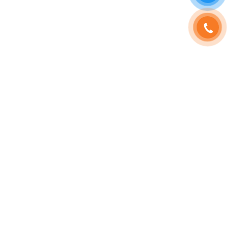
SHOPHOAVIP.COM
TÀI KHOẢN
Giới Thiệu
Đăng Nhập
Phạm Vương
Đăng Ký
Sinh Nhật
Thông Tin Tài Khoản
Tuyển Dụng
Quản Lý Đơn Hàng
HD Thanh Toán
QR ZALO
Blog Hoa
Liên Hệ