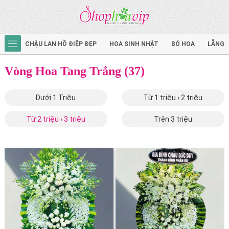
CHẬU LAN HỒ ĐIỆP ĐẸP
HOA SINH NHẬT
BÓ HOA
LẴNG 
Vòng Hoa Tang Trắng (37)
Dưới 1 Triệu
Từ 1 triệu › 2 triệu
Từ 2 triệu › 3 triệu
Trên 3 triệu