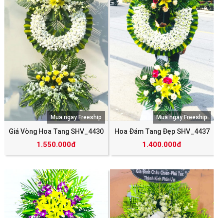
Mua ngay Freeship
Mua ngay Freeship
Giá Vòng Hoa Tang SHV_4430
Hoa Đám Tang Đẹp SHV_4437
1.550.000đ
1.400.000đ