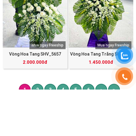
Mua ngay Freeship
Mua ngay Freeship
Vòng Hoa Tang SHV_5657
Vòng Hoa Tang Trắng SHV_5656
2.000.000đ
1.450.000đ
1
2
3
4
5
6
›
»