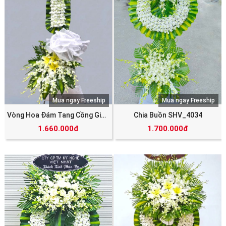
Mua ngay Freeship
Mua ngay Freeship
Vòng Hoa Đám Tang Cồng Giáo SHV_4454
Chia Buồn SHV_4034
1.660.000đ
1.700.000đ