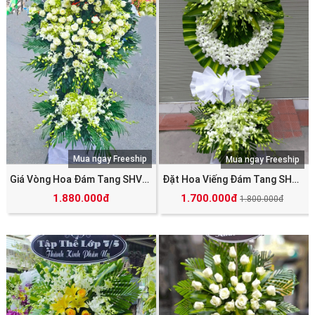
Mua ngay Freeship
Mua ngay Freeship
Giá Vòng Hoa Đám Tang SHV_4440
Đặt Hoa Viếng Đám Tang SHV_4476
1.880.000đ
1.700.000đ
1.800.000đ