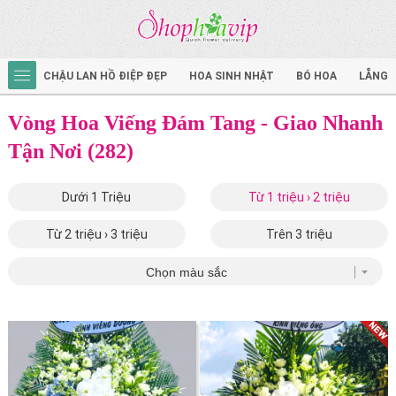
CHẬU LAN HỒ ĐIỆP ĐẸP
HOA SINH NHẬT
BÓ HOA
LẴNG 
Vòng Hoa Viếng Đám Tang - Giao Nhanh
Tận Nơi (282)
Dưới 1 Triệu
Từ 1 triệu › 2 triệu
Từ 2 triệu › 3 triệu
Trên 3 triệu