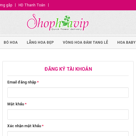
ờng gặp
HD Thanh Toán
BÓ HOA
LẴNG HOA ĐẸP
VÒNG HOA ĐÁM TANG LỄ
HOA BABY
ĐĂNG KÝ TÀI KHOẢN
Email đăng nhập
*
Mật khẩu
*
Xác nhận mật khẩu
*