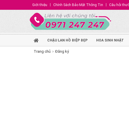
Giới thiệu
Chính Sách Bảo Mật Thông Tin
Câu hỏi thư
CHẬU LAN HỒ ĐIỆP ĐẸP
HOA SINH NHẬT
Trang chủ
Đăng ký