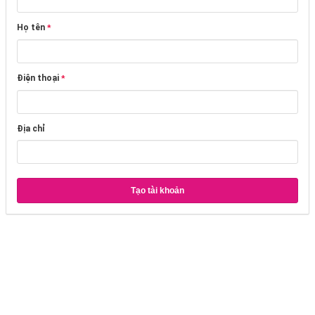
Họ tên
*
Điện thoại
*
Địa chỉ