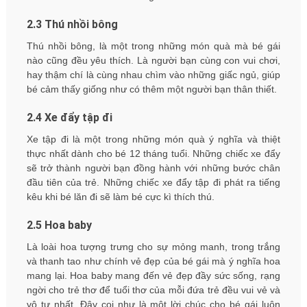
2.3 Thú nhồi bông
Thú nhồi bông, là một trong những món quà mà bé gái
nào cũng đều yêu thích. Là người bạn cùng con vui chơi,
hay thậm chí là cùng nhau chìm vào những giấc ngủ, giúp
bé cảm thấy giống như có thêm một người bạn thân thiết.
2.4 Xe đẩy tập đi
Xe tập đi là một trong những món quà ý nghĩa và thiệt
thực nhất dành cho bé 12 tháng tuổi. Những chiếc xe đẩy
sẽ trở thành người bạn đồng hành với những bước chân
đầu tiên của trẻ. Những chiếc xe đẩy tập đi phát ra tiếng
kêu khi bé lăn đi sẽ làm bé cực kì thích thú.
2.5 Hoa baby
Là loài hoa tượng trưng cho sự mỏng manh, trong trắng
và thanh tao như chính vẻ đẹp của bé gái mà ý nghĩa hoa
mang lại. Hoa baby mang đến vẻ đẹp đầy sức sống, rạng
ngời cho trẻ thơ để tuổi thơ của mỗi đứa trẻ đều vui vẻ và
vô tư nhất. Đây coi như là một lời chúc cho bé gái luôn