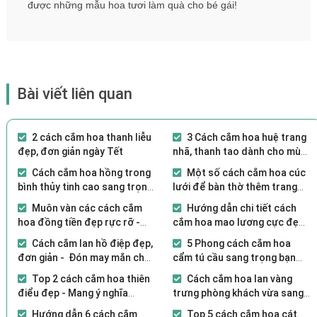
được những mẫu hoa tươi làm quà cho bé gái!
Bài viết liên quan
2 cách cắm hoa thanh liễu
3 Cách cắm hoa huệ trang
đẹp, đơn giản ngày Tết
nhã, thanh tao dành cho mùa
lễ Vu Lan
Cách cắm hoa hồng trong
Một số cách cắm hoa cúc
bình thủy tinh cao sang trọng,
lưới để bàn thờ thêm trang
tinh tế
nghiêm tôn kính
Muôn vàn các cách cắm
Hướng dẫn chi tiết cách
hoa đồng tiền đẹp rực rỡ -
cắm hoa mao lương cực đẹp
Đón lộc lá vào nhà
cho người mới
Cách cắm lan hồ điệp đẹp,
5 Phong cách cắm hoa
đơn giản - Đón may mắn cho
cẩm tú cầu sang trọng bạn
gia chủ
không nên bỏ lỡ
Top 2 cách cắm hoa thiên
Cách cắm hoa lan vàng
điểu đẹp - Mang ý nghĩa
trưng phòng khách vừa sang
phong thủy cho gia chủ
vừa xịn
Hướng dẫn 6 cách cắm
Top 5 cách cắm hoa cát