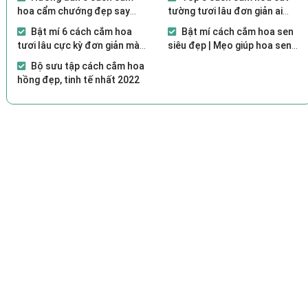
hoa cẩm chướng đẹp say
tường tươi lâu đơn giản ai
lòng người
cũng làm được
Bật mí 6 cách cắm hoa
Bật mí cách cắm hoa sen
tươi lâu cực kỳ đơn giản mà
siêu đẹp | Mẹo giúp hoa sen
bạn nên biết
tươi lâu
Bộ sưu tập cách cắm hoa
hồng đẹp, tinh tế nhất 2022