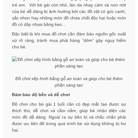
trẻ em. Với bé gái còn nhỏ, làn da nhạy cảm và non nớt
của bé dễ dàng bị ảnh hưởng bởi các đồ vật có góc cạnh,
sắc nhọn hay những món đồ chứa chất độc hại hoặc món
đồ có dây nhựa băng keo…
Đặc biệt là khi mua đồ chơi cần đảm bảo nguồn gốc xuất
xứ rõ ràng, tránh mua phải hàng “dởm” gây nguy hiểm
cho bé.
Đồ chơi xếp hình bằng gỗ an toàn và giúp cho bé thêm
phần sáng tạo
Đảm bảo độ bền và dễ chơi
Đồ chơi cho bé gái 1 tuổi cần có đẹp mắt tạo được sự
thích thú, dễ chơi và cầm nắm, giúp bé nhận diện các
món đồ dễ dàng. Ngoài ra sự bền bỉ và chắc chắn phải
được ưu tiên để trong quá trình bé sử dụng không bị hư
hại.