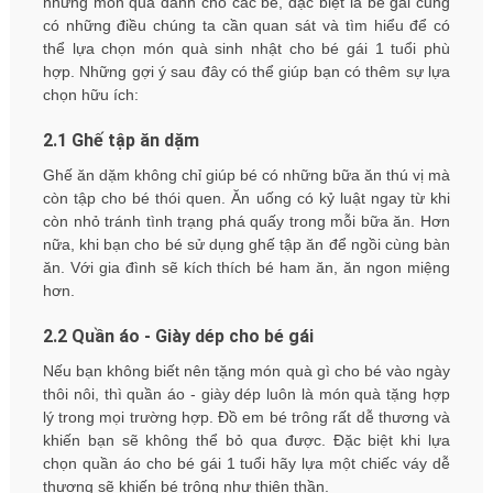
những món quà dành cho các bé, đặc biệt là bé gái cũng
có những điều chúng ta cần quan sát và tìm hiểu để có
thể lựa chọn món quà sinh nhật cho bé gái 1 tuổi phù
hợp. Những gợi ý sau đây có thể giúp bạn có thêm sự lựa
chọn hữu ích:
2.1 Ghế tập ăn dặm
Ghế ăn dặm không chỉ giúp bé có những bữa ăn thú vị mà
còn tập cho bé thói quen. Ăn uống có kỷ luật ngay từ khi
còn nhỏ tránh tình trạng phá quấy trong mỗi bữa ăn. Hơn
nữa, khi bạn cho bé sử dụng ghế tập ăn để ngồi cùng bàn
ăn. Với gia đình sẽ kích thích bé ham ăn, ăn ngon miệng
hơn.
2.2 Quần áo - Giày dép cho bé gái
Nếu bạn không biết nên tặng món quà gì cho bé vào ngày
thôi nôi, thì quần áo - giày dép luôn là món quà tặng hợp
lý trong mọi trường hợp. Đồ em bé trông rất dễ thương và
khiến bạn sẽ không thể bỏ qua được. Đặc biệt khi lựa
chọn quần áo cho bé gái 1 tuổi hãy lựa một chiếc váy dễ
thương sẽ khiến bé trông như thiên thần.