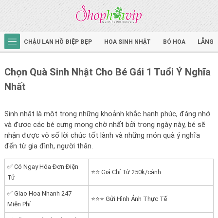
CHẬU LAN HỒ ĐIỆP ĐẸP
HOA SINH NHẬT
BÓ HOA
LẴNG 
Chọn Quà Sinh Nhật Cho Bé Gái 1 Tuổi Ý Nghĩa
Nhất
Sinh nhật là một trong những khoảnh khắc hạnh phúc, đáng nhớ
và được các bé cưng mong chờ nhất bởi trong ngày này, bé sẽ
nhận được vô số lời chúc tốt lành và những món quà ý nghĩa
đến từ gia đình, người thân.
✅ Có Ngay Hóa Đơn Điện
⭐⭐ Giá Chỉ Từ 250k/cành
Tử
✅ Giao Hoa Nhanh 247
⭐⭐⭐ Gửi Hình Ảnh Thực Tế
Miễn Phí