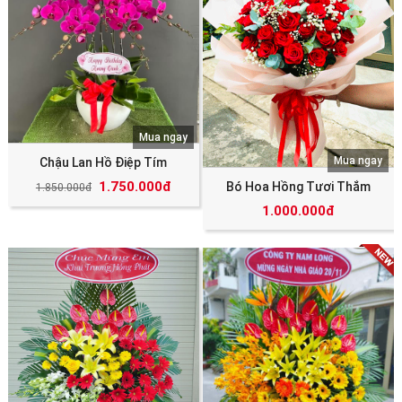
Mua ngay
Mua ngay
Chậu Lan Hồ Điệp Tím
1.750.000đ
Bó Hoa Hồng Tươi Thắm
1.850.000đ
1.000.000đ