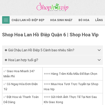
CHẬU LAN HỒ ĐIỆP ĐẸP
HOA SINH NHẬT
BÓ HOA
LẴNG 
Shop Hoa Lan Hồ Điệp Quận 6 | Shop Hoa Vip
❖ Giá Chậu Lan Hồ Điệp 5 Cành bao nhiêu tiền?
❖ Hoa Lan hợp tuổi gì?
✅ Giao Hoa Nhanh 247
⭐⭐⭐ Hàng Trăm Kiểu Mẫu Để Bạn Chọn
Miễn Phí
✅ Có Ngay Hóa Đơn Điện
⭐⭐⭐ Mua Hoa Tươi Trực Tuyến tại Shop
Tử
Hoa Vip
✅ Đặt Hoa và Thanh Toán
⭐⭐⭐ Gửi Hình Ảnh Thực Tế Tại Nơi Sau
Dễ Dàng
Khi Giao Xong