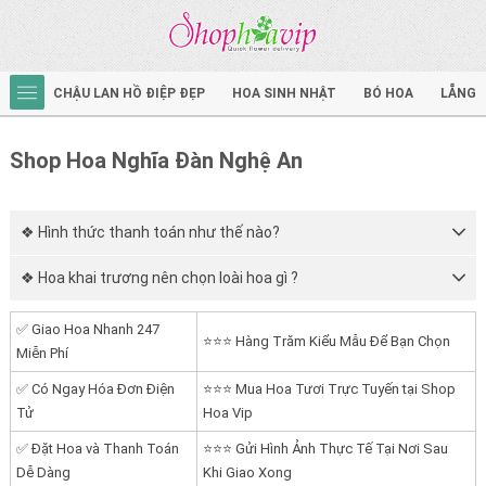
CHẬU LAN HỒ ĐIỆP ĐẸP
HOA SINH NHẬT
BÓ HOA
LẴNG 
Shop Hoa Nghĩa Đàn Nghệ An
❖ Hình thức thanh toán như thế nào?
❖ Hoa khai trương nên chọn loài hoa gì ?
✅ Giao Hoa Nhanh 247
⭐⭐⭐ Hàng Trăm Kiểu Mẫu Để Bạn Chọn
Miễn Phí
✅ Có Ngay Hóa Đơn Điện
⭐⭐⭐ Mua Hoa Tươi Trực Tuyến tại Shop
Tử
Hoa Vip
✅ Đặt Hoa và Thanh Toán
⭐⭐⭐ Gửi Hình Ảnh Thực Tế Tại Nơi Sau
Dễ Dàng
Khi Giao Xong