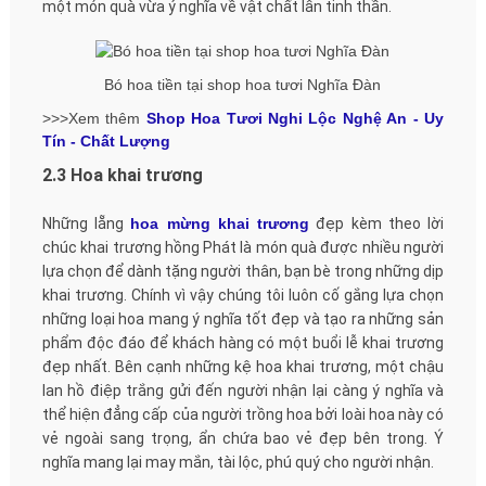
một món quà vừa ý nghĩa về vật chất lẫn tinh thần.
Bó hoa tiền tại shop hoa tươi Nghĩa Đàn
>>>Xem thêm
Shop Hoa Tươi Nghi Lộc Nghệ An - Uy
Tín - Chất Lượng
2.3 Hoa khai trương
Những lẵng
hoa mừng khai trương
đẹp kèm theo lời
chúc khai trương hồng Phát là món quà được nhiều người
lựa chọn để dành tặng người thân, bạn bè trong những dịp
khai trương. Chính vì vậy chúng tôi luôn cố gắng lựa chọn
những loại hoa mang ý nghĩa tốt đẹp và tạo ra những sản
phẩm độc đáo để khách hàng có một buổi lễ khai trương
đẹp nhất. Bên cạnh những kệ hoa khai trương, một chậu
lan hồ điệp trắng gửi đến người nhận lại càng ý nghĩa và
thể hiện đẳng cấp của người trồng hoa bởi loài hoa này có
vẻ ngoài sang trọng, ẩn chứa bao vẻ đẹp bên trong. Ý
nghĩa mang lại may mắn, tài lộc, phú quý cho người nhận.