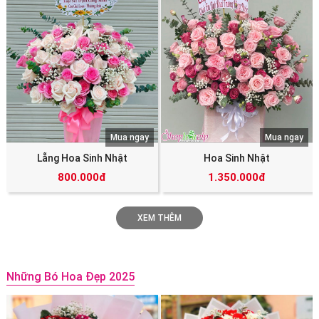
Mua ngay
Mua ngay
Lẵng Hoa Sinh Nhật
Hoa Sinh Nhật
800.000đ
1.350.000đ
XEM THÊM
Những Bó Hoa Đẹp 2025