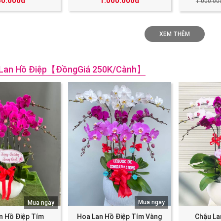
50.000đ
1.000.000đ
1.000.00
XEM THÊM
 Lan Hồ Điệp【đồngGiá 250K/cành】
Mua ngay
Mua ngay
n Hồ Điệp Tím
Hoa Lan Hồ Điệp Tím Vàng
Chậu La