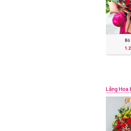
Bó
1.
Lẵng Hoa 