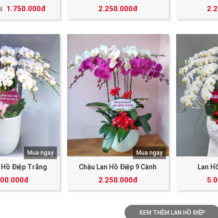
1.750.000đ
2.250.000đ
2.
đ
Mua ngay
Mua ngay
 Hồ Điệp Trắng
Chậu Lan Hồ Điệp 9 Cành
Lan H
500.000đ
2.250.000đ
5.
XEM THÊM LAN HỒ ĐIỆP