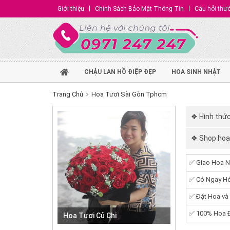
Giới thiệu
Chính Sách Bảo Mật Thông Tin
Câu hỏi thư
CHẬU LAN HỒ ĐIỆP ĐẸP
HOA SINH NHẬT
Trang Chủ
Hoa Tươi Sài Gòn Tphcm
❖ Hình thức
❖ Shop hoa 
✅ Giao Hoa N
✅ Có Ngay Hó
✅ Đặt Hoa và
✅ 100% Hoa Đ
Hoa Tươi Củ Chi