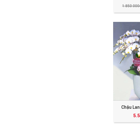
1.850.000
Chậu Lan
5.