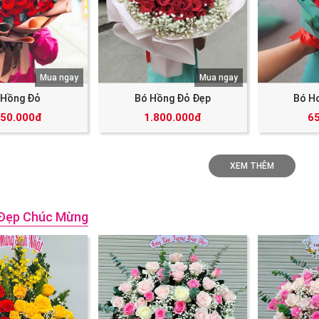
Mua ngay
Mua ngay
 Hồng Đỏ
Bó Hồng Đỏ Đẹp
Bó H
250.000đ
1.800.000đ
6
XEM THÊM
Đẹp Chúc Mừng