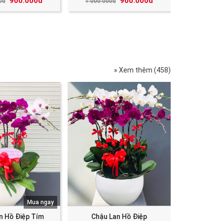
900.000đ
900.000đ
0đ
1.000.000đ
» Xem thêm (458)
Mua ngay
n Hồ Điệp Tím
Chậu Lan Hồ Điệp