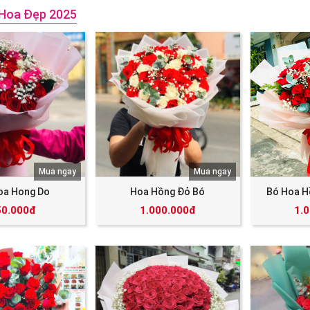
Hoa Đẹp 2025
Mua ngay
Mua ngay
oa Hong Do
Hoa Hồng Đỏ Bó
Bó Hoa H
50.000đ
1.000.000đ
1.