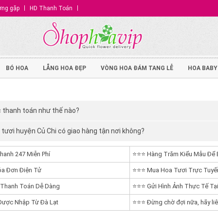
ờng gặp
HD Thanh Toán
BÓ HOA
LẴNG HOA ĐẸP
VÒNG HOA ĐÁM TANG LỄ
HOA BABY
 thanh toán như thế nào?
tươi huyện Củ Chi có giao hàng tận nơi không?
hanh 247 Miễn Phí
⭐⭐⭐ Hàng Trăm Kiểu Mẫu Để 
a Đơn Điện Tử
⭐⭐⭐ Mua Hoa Tươi Trực Tuyến
 Thanh Toán Dễ Dàng
⭐⭐⭐ Gửi Hình Ảnh Thực Tế Tại
ược Nhập Từ Đà Lạt
⭐⭐⭐ Đừng chờ đợi nữa, hãy liê