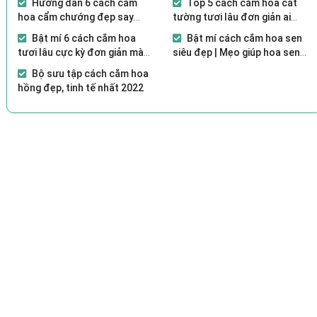
Hướng dẫn 6 cách cắm
Top 5 cách cắm hoa cát
hoa cẩm chướng đẹp say
tường tươi lâu đơn giản ai
lòng người
cũng làm được
Bật mí 6 cách cắm hoa
Bật mí cách cắm hoa sen
tươi lâu cực kỳ đơn giản mà
siêu đẹp | Mẹo giúp hoa sen
bạn nên biết
tươi lâu
Bộ sưu tập cách cắm hoa
hồng đẹp, tinh tế nhất 2022