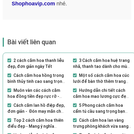
Shophoavip.com
nhé.
Bài viết liên quan
2 cách cắm hoa thanh liễu
3 Cách cắm hoa huệ trang
đẹp, đơn giản ngày Tết
nhã, thanh tao dành cho mùa
lễ Vu Lan
Cách cắm hoa hồng trong
Một số cách cắm hoa cúc
bình thủy tinh cao sang trọng,
lưới để bàn thờ thêm trang
tinh tế
nghiêm tôn kính
Muôn vàn các cách cắm
Hướng dẫn chi tiết cách
hoa đồng tiền đẹp rực rỡ -
cắm hoa mao lương cực đẹp
Đón lộc lá vào nhà
cho người mới
Cách cắm lan hồ điệp đẹp,
5 Phong cách cắm hoa
đơn giản - Đón may mắn cho
cẩm tú cầu sang trọng bạn
gia chủ
không nên bỏ lỡ
Top 2 cách cắm hoa thiên
Cách cắm hoa lan vàng
điểu đẹp - Mang ý nghĩa
trưng phòng khách vừa sang
phong thủy cho gia chủ
vừa xịn