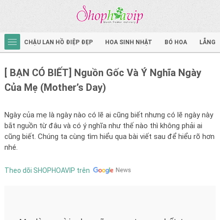
CHẬU LAN HỒ ĐIỆP ĐẸP
HOA SINH NHẬT
BÓ HOA
LẴNG 
[ BẠN CÓ BIẾT] Nguồn Gốc Và Ý Nghĩa Ngày
Của Mẹ (Mother’s Day)
Ngày của mẹ là ngày nào có lẽ ai cũng biết nhưng có lẽ ngày này
bắt nguồn từ đâu và có ý nghĩa như thế nào thì không phải ai
cũng biết. Chúng ta cùng tìm hiểu qua bài viết sau để hiểu rõ hơn
nhé.
Theo dõi SHOPHOAVIP trên