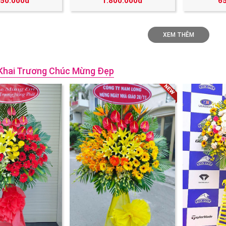
250.000đ
1.800.000đ
6
XEM THÊM
Khai Trương Chúc Mừng Đẹp