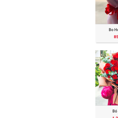
Bo H
8
Bó