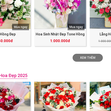
Mua ngay
Mua ngay
 Hồng Đẹp
Hoa Sinh Nhật Đẹp Tone Hồng
Lẵng H
50.000đ
1.000.000đ
1.000.00
XEM THÊM
Hoa Đẹp 2025