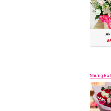
Giỏ
8
Những Bó 