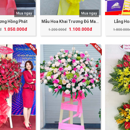
Mua ngay
Mua ngay
ương Hồng Phát
Mẫu Hoa Khai Trương Đỏ May Mắn Tài Lộc
Lẵng Ho
1.050.000đ
1.100.000đ
đ
1.200.000đ
1.800.000