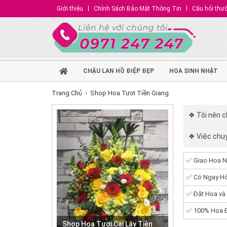
Giới thiệu
Chính Sách Bảo Mật Thông Tin
Câu hỏi thư
CHẬU LAN HỒ ĐIỆP ĐẸP
HOA SINH NHẬT
Trang Chủ
Shop Hoa Tươi Tiền Giang
❖ Tôi nên c
❖ Việc chuy
✅ Giao Hoa N
✅ Có Ngay Hó
✅ Đặt Hoa và
✅ 100% Hoa Đ
Shop Hoa Tươi Cai Lậy Tiền