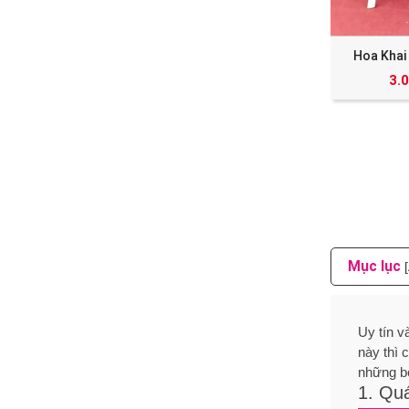
Hoa Khai
3.
Mục lục
Uy tín v
này thì 
những b
1. Quá