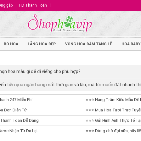
ờng gặp
HD Thanh Toán
BÓ HOA
LẴNG HOA ĐẸP
VÒNG HOA ĐÁM TANG LỄ
HOA BABY
họn hoa màu gì để đi viếng cho phù hợp?
ển tiền qua ngân hàng mất thời gian và lâu, mà tôi muốn đặt nhanh th
hanh 247 Miễn Phí
⭐⭐⭐ Hàng Trăm Kiểu Mẫu Để 
a Đơn Điện Tử
⭐⭐⭐ Mua Hoa Tươi Trực Tuyến
 Thanh Toán Dễ Dàng
⭐⭐⭐ Gửi Hình Ảnh Thực Tế Tại
ược Nhập Từ Đà Lạt
⭐⭐⭐ Đừng chờ đợi nữa, hãy liê