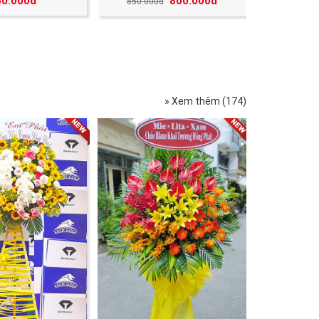
50.000đ
800.000đ
850.000đ
» Xem thêm (174)