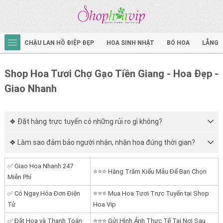
CHẬU LAN HỒ ĐIỆP ĐẸP
HOA SINH NHẬT
BÓ HOA
LẴNG 
Shop Hoa Tươi Chợ Gạo Tiền Giang - Hoa Đẹp -
Giao Nhanh
❖ Đặt hàng trực tuyến có những rủi ro gì không?
❖ Làm sao đảm bảo người nhận, nhận hoa đúng thời gian?
✅ Giao Hoa Nhanh 247
⭐⭐⭐ Hàng Trăm Kiểu Mẫu Để Bạn Chọn
Miễn Phí
✅ Có Ngay Hóa Đơn Điện
⭐⭐⭐ Mua Hoa Tươi Trực Tuyến tại Shop
Tử
Hoa Vip
✅ Đặt Hoa và Thanh Toán
⭐⭐⭐ Gửi Hình Ảnh Thực Tế Tại Nơi Sau