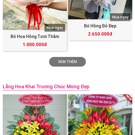
Mua ngay
Bó Hồng Đỏ Đẹp
Mua ngay
2.650.000đ
Bó Hoa Hồng Tươi Thắm
1.000.000đ
XEM THÊM
Lẵng Hoa Khai Trương Chúc Mừng Đẹp