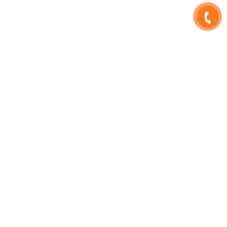
SHOPHOAVIP.COM
TÀI KHOẢN
Giới Thiệu
Đăng Nhập
Phạm Vương
Đăng Ký
Sinh Nhật
Thông Tin Tài Khoản
Tuyển Dụng
Quản Lý Đơn Hàng
HD Thanh Toán
QR ZALO
Blog Hoa
Liên Hệ