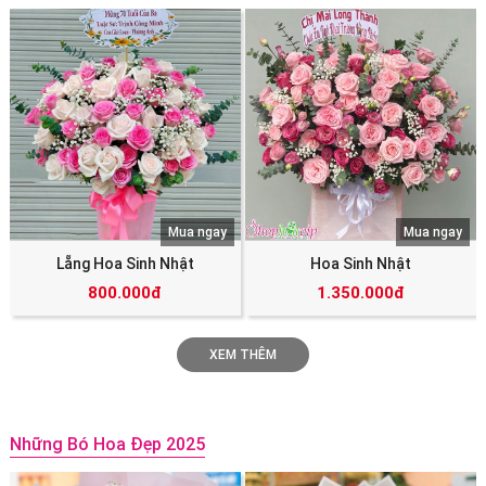
Mua ngay
Mua ngay
Lẵng Hoa Sinh Nhật
Hoa Sinh Nhật
800.000đ
1.350.000đ
XEM THÊM
Những Bó Hoa Đẹp 2025