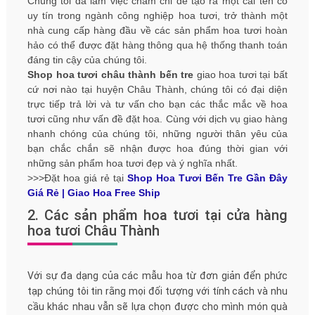
Chúng tôi đã làm việc chăm chỉ để tạo ra một cái tên có
uy tín trong ngành công nghiệp hoa tươi, trở thành một
nhà cung cấp hàng đầu về các sản phẩm hoa tươi hoàn
hảo có thể được đặt hàng thông qua hệ thống thanh toán
đáng tin cậy của chúng tôi.
Shop hoa tươi châu thành bến tre
giao hoa tươi tại bất
cứ nơi nào tại huyện Châu Thành, chúng tôi có đại diện
trực tiếp trả lời và tư vấn cho bạn các thắc mắc về hoa
tươi cũng như vấn đề đặt hoa. Cùng với dịch vụ giao hàng
nhanh chóng của chúng tôi, những người thân yêu của
bạn chắc chắn sẽ nhận được hoa đúng thời gian với
những sản phẩm hoa tươi đẹp và ý nghĩa nhất.
>>>Đặt hoa giá rẻ tại
Shop Hoa Tươi Bến Tre Gần Đây
Giá Rẻ | Giao Hoa Free Ship
2. Các sản phẩm hoa tươi tại cửa hàng
hoa tươi Châu Thành
Với sự đa dạng của các mẫu hoa từ đơn giản đển phức
tạp chúng tôi tin rằng mọi đối tượng với tính cách và nhu
cầu khác nhau vẫn sẽ lựa chọn được cho mình món quà