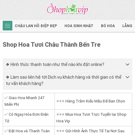
CHẬU LAN HỒ ĐIỆP ĐẸP
HOA SINH NHẬT
BÓ HOA
LẴNG 
Shop Hoa Tươi Châu Thành Bến Tre
❖ Hình thức thanh toán như thế nào khi đặt online?
❖ Làm sao liên hệ tới Dịch vụ khách hàng và thời gian có thể
tư vấn khách hàng?
✅ Giao Hoa Nhanh 247
⭐⭐⭐ Hàng Trăm Kiểu Mẫu Để Bạn Chọn
Miễn Phí
✅ Có Ngay Hóa Đơn Điện
⭐⭐⭐ Mua Hoa Tươi Trực Tuyến tại Shop
Tử
Hoa Vip
✅ Đặt Hoa và Thanh Toán
⭐⭐⭐ Gửi Hình Ảnh Thực Tế Tại Nơi Sau