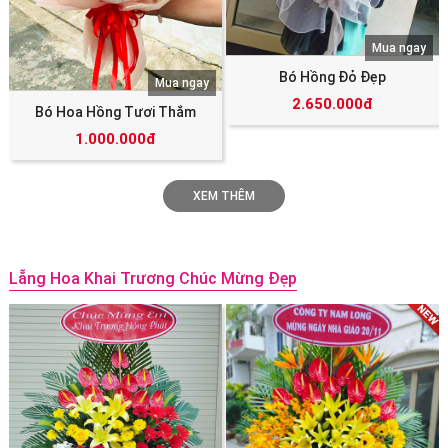
Mua ngay
Bó Hồng Đỏ Đẹp
Mua ngay
2.650.000đ
Bó Hoa Hồng Tươi Thắm
1.000.000đ
XEM THÊM
Lẵng Hoa Khai Trương Chúc Mừng Đẹp