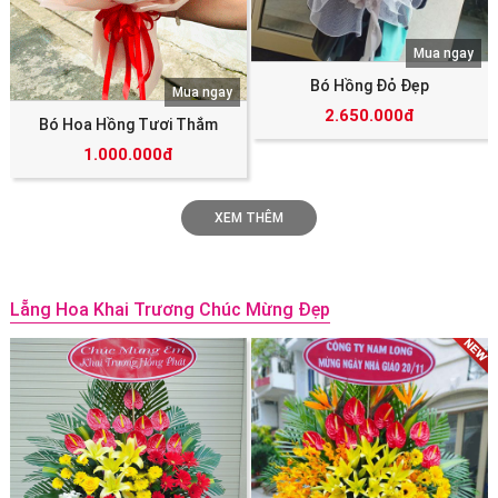
Mua ngay
Bó Hồng Đỏ Đẹp
Mua ngay
2.650.000đ
Bó Hoa Hồng Tươi Thắm
1.000.000đ
XEM THÊM
Lẵng Hoa Khai Trương Chúc Mừng Đẹp