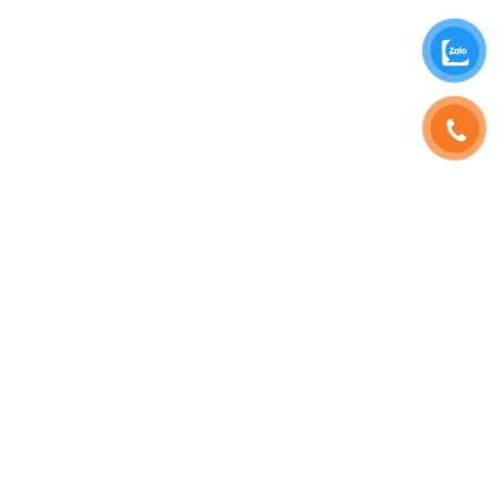
SHOPHOAVIP.COM
TÀI KHOẢN
Giới Thiệu
Đăng Nhập
Phạm Vương
Đăng Ký
Sinh Nhật
Thông Tin Tài Khoản
Tuyển Dụng
Quản Lý Đơn Hàng
HD Thanh Toán