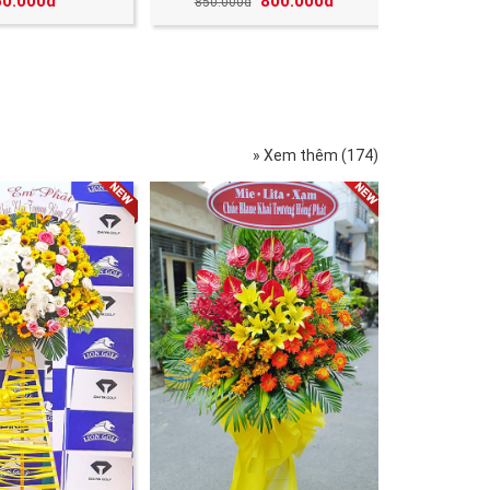
50.000đ
800.000đ
850.000đ
» Xem thêm (174)