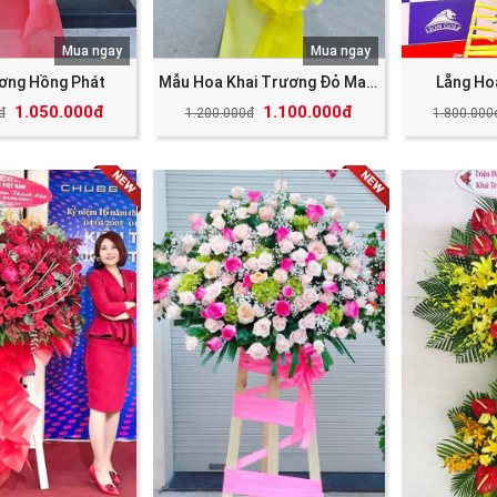
Mua ngay
Mua ngay
ương Hồng Phát
Mẫu Hoa Khai Trương Đỏ May Mắn Tài Lộc
Lẵng Ho
1.050.000đ
1.100.000đ
đ
1.200.000đ
1.800.000