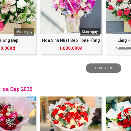
Mua ngay
Mua ngay
 Hồng Đẹp
Hoa Sinh Nhật Đẹp Tone Hồng
Lẵng H
50.000đ
1.000.000đ
1.000.00
XEM THÊM
Hoa Đẹp 2025