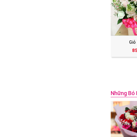
Giỏ
8
Những Bó 