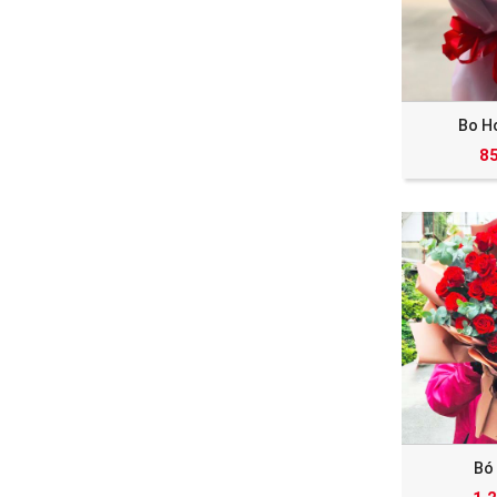
Bo H
8
Bó