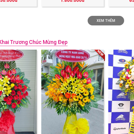
250.000đ
1.800.000đ
6
XEM THÊM
Khai Trương Chúc Mừng Đẹp