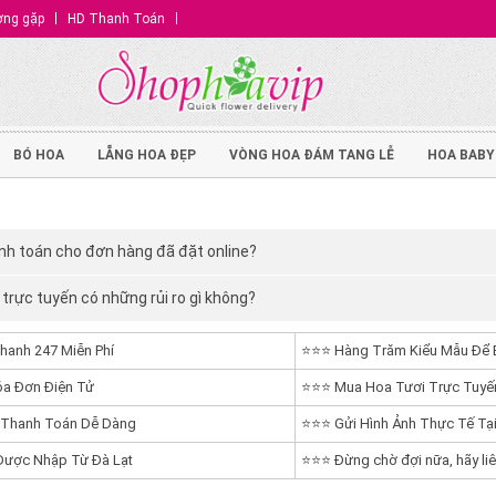
ờng gặp
HD Thanh Toán
BÓ HOA
LẴNG HOA ĐẸP
VÒNG HOA ĐÁM TANG LỄ
HOA BABY
h toán cho đơn hàng đã đặt online?
trực tuyến có những rủi ro gì không?
hanh 247 Miễn Phí
⭐⭐⭐ Hàng Trăm Kiểu Mẫu Để 
a Đơn Điện Tử
⭐⭐⭐ Mua Hoa Tươi Trực Tuyến
 Thanh Toán Dễ Dàng
⭐⭐⭐ Gửi Hình Ảnh Thực Tế Tại
ược Nhập Từ Đà Lạt
⭐⭐⭐ Đừng chờ đợi nữa, hãy liê