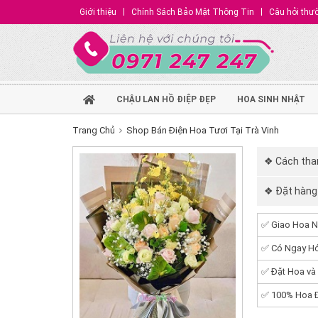
Giới thiệu
Chính Sách Bảo Mật Thông Tin
Câu hỏi thư
CHẬU LAN HỒ ĐIỆP ĐẸP
HOA SINH NHẬT
Trang Chủ
Shop Bán Điện Hoa Tươi Tại Trà Vinh
❖ Cách than
❖ Đặt hàng 
✅ Giao Hoa N
✅ Có Ngay Hó
✅ Đặt Hoa và
✅ 100% Hoa Đ