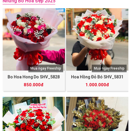
Những Bó Hoa Đẹp 2025
Mua ngay Freeship
Mua ngay Freeship
Bo Hoa Hong Do SHV_5828
Hoa Hồng Đỏ Bó SHV_5831
850.000đ
1.000.000đ