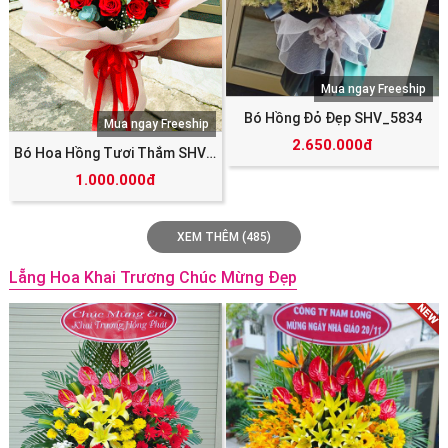
Mua ngay Freeship
Bó Hồng Đỏ Đẹp SHV_5834
Mua ngay Freeship
2.650.000đ
Bó Hoa Hồng Tươi Thắm SHV_5851
1.000.000đ
XEM THÊM (485)
Lẵng Hoa Khai Trương Chúc Mừng Đẹp