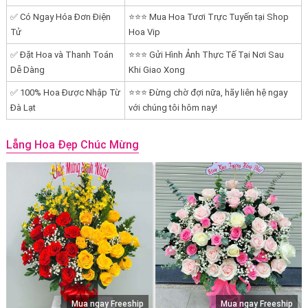
✅ Có Ngay Hóa Đơn Điện
⭐⭐⭐ Mua Hoa Tươi Trực Tuyến tại Shop
Tử
Hoa Vip
✅ Đặt Hoa và Thanh Toán
⭐⭐⭐ Gửi Hình Ảnh Thực Tế Tại Nơi Sau
Dễ Dàng
Khi Giao Xong
✅ 100% Hoa Được Nhập Từ
⭐⭐⭐ Đừng chờ đợi nữa, hãy liên hệ ngay
Đà Lạt
với chúng tôi hôm nay!
Lẵng Hoa Đẹp Chúc Mừng
Mua ngay Freeship
Mua ngay Freeship