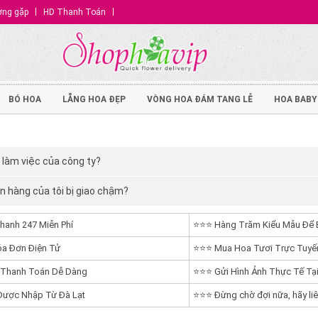
ờng gặp
HD Thanh Toán
BÓ HOA
LẴNG HOA ĐẸP
VÒNG HOA ĐÁM TANG LỄ
HOA BABY
 làm việc của công ty?
n hàng của tôi bị giao chậm?
hanh 247 Miễn Phí
⭐⭐⭐ Hàng Trăm Kiểu Mẫu Để 
a Đơn Điện Tử
⭐⭐⭐ Mua Hoa Tươi Trực Tuyến
 Thanh Toán Dễ Dàng
⭐⭐⭐ Gửi Hình Ảnh Thực Tế Tại
ược Nhập Từ Đà Lạt
⭐⭐⭐ Đừng chờ đợi nữa, hãy liê