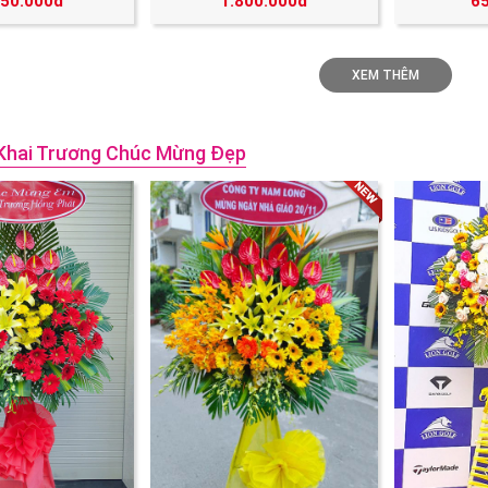
250.000đ
1.800.000đ
6
XEM THÊM
Khai Trương Chúc Mừng Đẹp