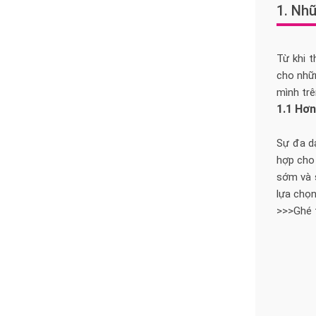
1. Nh
Từ khi 
cho nhữ
mình trê
1.1 Hơn
Sự đa dạ
hợp cho
sớm và s
lựa chọn
>>>Ghé 