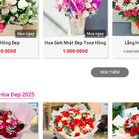
Mua ngay
Mua ngay
 Hồng Đẹp
Hoa Sinh Nhật Đẹp Tone Hồng
Lẵng H
50.000đ
1.000.000đ
1.000.00
XEM THÊM
Hoa Đẹp 2025