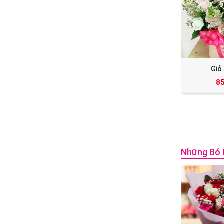
Giỏ
8
Những Bó 