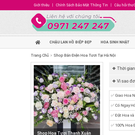
Giới thiệu
Chính Sách Bảo Mật Thông Tin
Câu hỏi thư
CHẬU LAN HỒ ĐIỆP ĐẸP
HOA SINH NHẬT
Trang Chủ
Shop Bán Điện Hoa Tươi Tại Hà Nội
❖ Thời gian
❖ Vì sao đơ
✅ Giao Hoa N
✅ Có Ngay Hó
✅ Đặt Hoa và
✅ 100% Hoa Đ
Shop Hoa Tươi Thanh Xuân