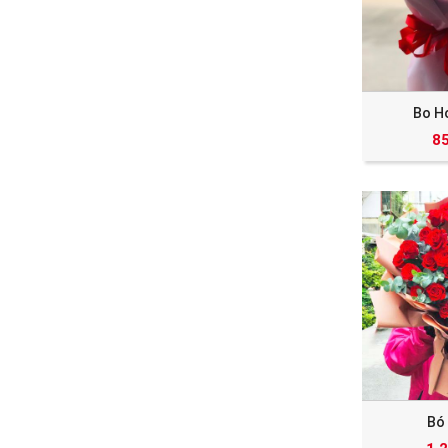
Bo H
8
Bó