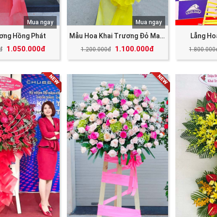
Mua ngay
Mua ngay
ương Hồng Phát
Mẫu Hoa Khai Trương Đỏ May Mắn Tài Lộc
Lẵng Ho
1.050.000đ
1.100.000đ
đ
1.200.000đ
1.800.000