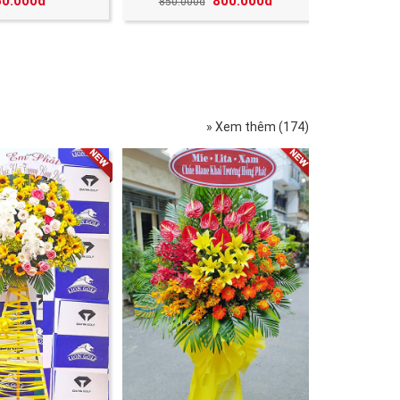
50.000đ
800.000đ
850.000đ
» Xem thêm (174)