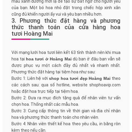
màu xanh dương mới lạ để tạo sự bất ngờ cho người yêu
của bạn. Một bó hoa nhỏ đặt trong chiếc hộp xinh xắn
cũng đủ khiến người ấy vui và yêu bạn nhiều hơn.
3. Phương thức đặt hàng và phương
thức thanh toán của cửa hàng hoa
tươi Hoàng Mai
Với mạng lưới hoa tươi liên kết 63 tỉnh thành nên khi mua
hoa tại
hoa tươi ở Hoàng Mai
dù bạn ở đâu bạn vẫn sẽ
được phục vụ một cách đầy đủ nhất và nhanh nhất.
Phương thức đặt hàng tại tiệm hoa như sau:
Bước 1: Liên hệ với
shop hoa tươi đẹp Hoàng Mai
theo
các cách sau: qua số hotline, website shophoavip.com
hoặc đặt hoa trực tiếp tại tiệm hoa.
Bước 2: Đưa ra mục đích tặng quà để nhân viên tư vấn
chọn hoa. Thống nhất các mẫu hoa.
Bước 3: Cung cấp thông tin về thời gian và địa chỉ nhận
hoa và phương thức thanh toán cho nhân viên.
Bước 4: Nhân viên thiết kế hoa theo yêu cầu, in băng rôn
kèm theo nếu cần.