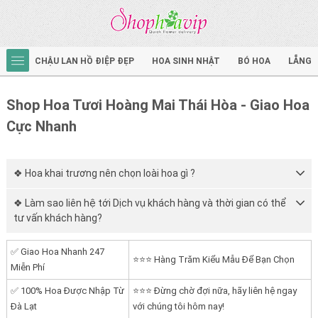
CHẬU LAN HỒ ĐIỆP ĐẸP
HOA SINH NHẬT
BÓ HOA
LẴNG 
Shop Hoa Tươi Hoàng Mai Thái Hòa - Giao Hoa
Cực Nhanh
❖ Hoa khai trương nên chọn loài hoa gì ?
❖ Làm sao liên hệ tới Dịch vụ khách hàng và thời gian có thể
tư vấn khách hàng?
✅ Giao Hoa Nhanh 247
⭐⭐⭐ Hàng Trăm Kiểu Mẫu Để Bạn Chọn
Miễn Phí
✅ 100% Hoa Được Nhập Từ
⭐⭐⭐ Đừng chờ đợi nữa, hãy liên hệ ngay
Đà Lạt
với chúng tôi hôm nay!