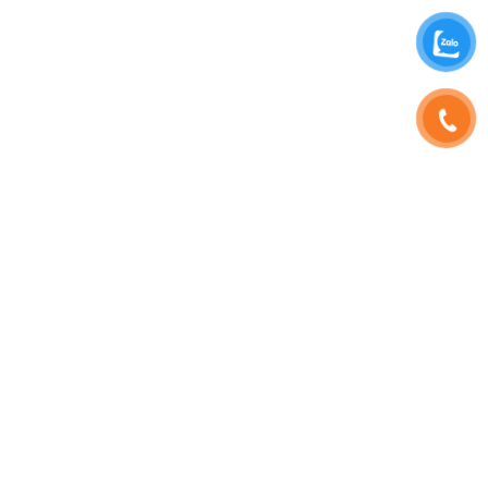
SHOPHOAVIP.COM
TÀI KHOẢN
Giới Thiệu
Đăng Nhập
Phạm Vương
Đăng Ký
Sinh Nhật
Thông Tin Tài Khoản
Tuyển Dụng
Quản Lý Đơn Hàng
HD Thanh Toán