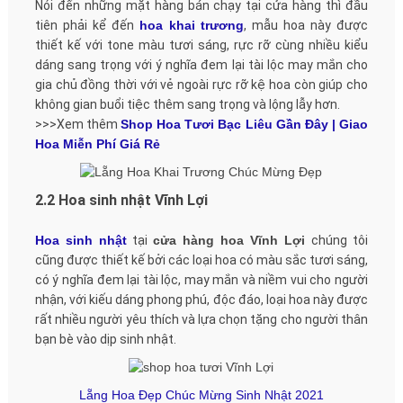
Nói đến những mặt hàng bán chạy tại cửa hàng thì đầu
tiên phải kể đến
hoa khai trương
, mẫu hoa này được
thiết kế với tone màu tươi sáng, rực rỡ cùng nhiều kiểu
dáng sang trọng với ý nghĩa đem lại tài lộc may mắn cho
gia chủ đồng thời với vẻ ngoài rực rỡ kệ hoa còn giúp cho
không gian buổi tiệc thêm sang trọng và lộng lẫy hơn.
>>>Xem thêm
Shop Hoa Tươi Bạc Liêu Gần Đây | Giao
Hoa Miễn Phí Giá Rẻ
2.2 Hoa sinh nhật Vĩnh Lợi
Hoa sinh nhật
tại
cửa hàng hoa Vĩnh Lợi
chúng tôi
cũng được thiết kế bởi các loại hoa có màu sắc tươi sáng,
có ý nghĩa đem lại tài lộc, may mắn và niềm vui cho người
nhận, với kiếu dáng phong phú, độc đáo, loại hoa này được
rất nhiều người yêu thích và lựa chọn tặng cho người thân
bạn bè vào dịp sinh nhật.
Lẵng Hoa Đẹp Chúc Mừng Sinh Nhật 2021