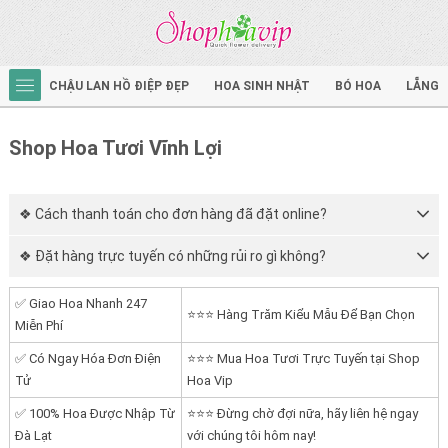
CHẬU LAN HỒ ĐIỆP ĐẸP
HOA SINH NHẬT
BÓ HOA
LẴNG 
Shop Hoa Tươi Vĩnh Lợi
❖ Cách thanh toán cho đơn hàng đã đặt online?
❖ Đặt hàng trực tuyến có những rủi ro gì không?
✅ Giao Hoa Nhanh 247
⭐⭐⭐ Hàng Trăm Kiểu Mẫu Để Bạn Chọn
Miễn Phí
✅ Có Ngay Hóa Đơn Điện
⭐⭐⭐ Mua Hoa Tươi Trực Tuyến tại Shop
Tử
Hoa Vip
✅ 100% Hoa Được Nhập Từ
⭐⭐⭐ Đừng chờ đợi nữa, hãy liên hệ ngay
Đà Lạt
với chúng tôi hôm nay!