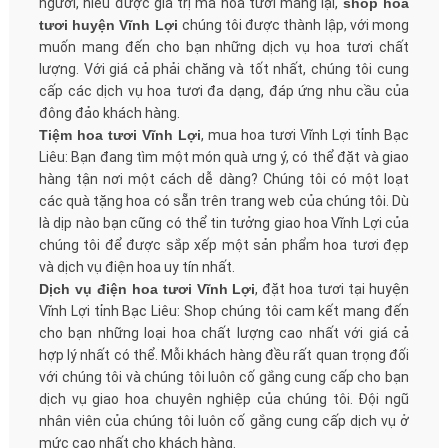
người, hiểu được giá trị mà hoa tươi mang lại,
shop hoa
tươi huyện Vĩnh Lợi
chúng tôi được thành lập, với mong
muốn mang đến cho bạn những dịch vụ hoa tươi chất
lượng. Với giá cả phải chăng và tốt nhất, chúng tôi cung
cấp các dịch vụ hoa tươi đa dạng, đáp ứng nhu cầu của
đông đảo khách hàng.
Tiệm hoa tươi Vĩnh Lợi
, mua hoa tươi Vĩnh Lợi tỉnh Bạc
Liêu: Bạn đang tìm một món quà ưng ý, có thể đặt và giao
hàng tận nơi một cách dễ dàng? Chúng tôi có một loạt
các quà tặng hoa có sẵn trên trang web của chúng tôi. Dù
là dịp nào bạn cũng có thể tin tưởng giao hoa Vĩnh Lợi của
chúng tôi để được sắp xếp một sản phẩm hoa tươi đẹp
và dịch vụ điện hoa uy tín nhất.
Dịch vụ điện hoa tươi Vĩnh Lợi
, đặt hoa tươi tại huyện
Vĩnh Lợi tỉnh Bạc Liêu: Shop chúng tôi cam kết mang đến
cho bạn những loại hoa chất lượng cao nhất với giá cả
hợp lý nhất có thể. Mỗi khách hàng đều rất quan trọng đối
với chúng tôi và chúng tôi luôn cố gắng cung cấp cho bạn
dịch vụ giao hoa chuyên nghiệp của chúng tôi. Đội ngũ
nhân viên của chúng tôi luôn cố gắng cung cấp dịch vụ ở
mức cao nhất cho khách hàng.