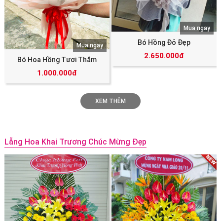
Mua ngay
Bó Hồng Đỏ Đẹp
Mua ngay
2.650.000đ
Bó Hoa Hồng Tươi Thắm
1.000.000đ
XEM THÊM
Lẵng Hoa Khai Trương Chúc Mừng Đẹp