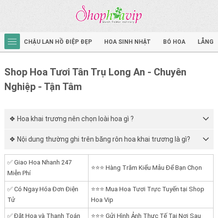
CHẬU LAN HỒ ĐIỆP ĐẸP
HOA SINH NHẬT
BÓ HOA
LẴNG 
Shop Hoa Tươi Tân Trụ Long An - Chuyên
Nghiệp - Tận Tâm
❖ Hoa khai trương nên chọn loài hoa gì ?
❖ Nội dung thường ghi trên băng rôn hoa khai trương là gì?
✅ Giao Hoa Nhanh 247
⭐⭐⭐ Hàng Trăm Kiểu Mẫu Để Bạn Chọn
Miễn Phí
✅ Có Ngay Hóa Đơn Điện
⭐⭐⭐ Mua Hoa Tươi Trực Tuyến tại Shop
Tử
Hoa Vip
✅ Đặt Hoa và Thanh Toán
⭐⭐⭐ Gửi Hình Ảnh Thực Tế Tại Nơi Sau