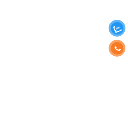
SHOPHOAVIP.COM
TÀI KHOẢN
Giới Thiệu
Đăng Nhập
Phạm Vương
Đăng Ký
Sinh Nhật
Thông Tin Tài Khoản