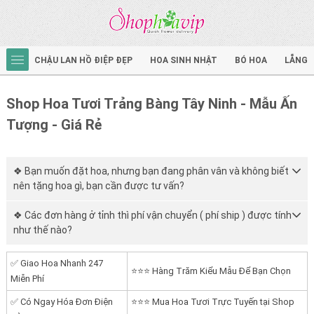
CHẬU LAN HỒ ĐIỆP ĐẸP
HOA SINH NHẬT
BÓ HOA
LẴNG 
Shop Hoa Tươi Trảng Bàng Tây Ninh - Mẫu Ấn
Tượng - Giá Rẻ
❖ Bạn muốn đặt hoa, nhưng bạn đang phân vân và không biết
nên tặng hoa gì, bạn cần được tư vấn?
❖ Các đơn hàng ở tỉnh thì phí vận chuyển ( phí ship ) được tính
như thế nào?
✅ Giao Hoa Nhanh 247
⭐⭐⭐ Hàng Trăm Kiểu Mẫu Để Bạn Chọn
Miễn Phí
✅ Có Ngay Hóa Đơn Điện
⭐⭐⭐ Mua Hoa Tươi Trực Tuyến tại Shop