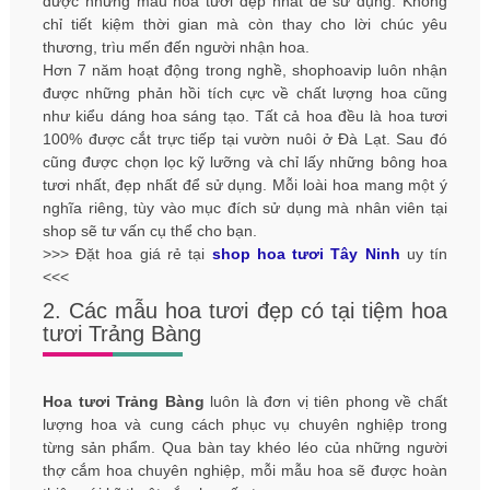
được những mẫu hoa tươi đẹp nhất để sử dụng. Không
chỉ tiết kiệm thời gian mà còn thay cho lời chúc yêu
thương, trìu mến đến người nhận hoa.
Hơn 7 năm hoạt động trong nghề, shophoavip luôn nhận
được những phản hồi tích cực về chất lượng hoa cũng
như kiểu dáng hoa sáng tạo. Tất cả hoa đều là hoa tươi
100% được cắt trực tiếp tại vườn nuôi ở Đà Lạt. Sau đó
cũng được chọn lọc kỹ lưỡng và chỉ lấy những bông hoa
tươi nhất, đẹp nhất để sử dụng. Mỗi loài hoa mang một ý
nghĩa riêng, tùy vào mục đích sử dụng mà nhân viên tại
shop sẽ tư vấn cụ thể cho bạn.
>>> Đặt hoa giá rẻ tại
shop hoa tươi Tây Ninh
uy tín
<<<
2. Các mẫu hoa tươi đẹp có tại tiệm hoa
tươi Trảng Bàng
Hoa tươi Trảng Bàng
luôn là đơn vị tiên phong về chất
lượng hoa và cung cách phục vụ chuyên nghiệp trong
từng sản phẩm. Qua bàn tay khéo léo của những người
thợ cắm hoa chuyên nghiệp, mỗi mẫu hoa sẽ được hoàn