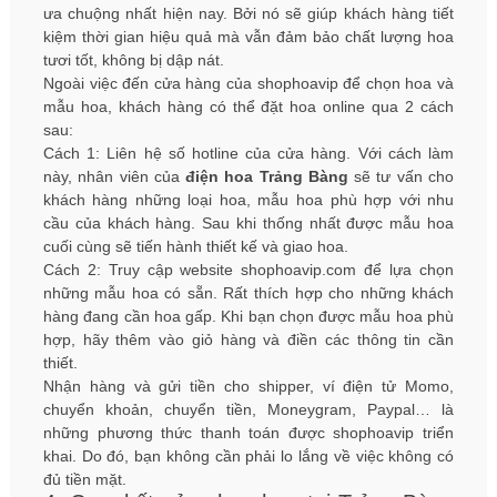
ưa chuộng nhất hiện nay. Bởi nó sẽ giúp khách hàng tiết
kiệm thời gian hiệu quả mà vẫn đảm bảo chất lượng hoa
tươi tốt, không bị dập nát.
Ngoài việc đến cửa hàng của shophoavip để chọn hoa và
mẫu hoa, khách hàng có thể đặt hoa online qua 2 cách
sau:
Cách 1: Liên hệ số hotline của cửa hàng. Với cách làm
này, nhân viên của
điện hoa Trảng Bàng
sẽ tư vấn cho
khách hàng những loại hoa, mẫu hoa phù hợp với nhu
cầu của khách hàng. Sau khi thống nhất được mẫu hoa
cuối cùng sẽ tiến hành thiết kế và giao hoa.
Cách 2: Truy cập website shophoavip.com để lựa chọn
những mẫu hoa có sẵn. Rất thích hợp cho những khách
hàng đang cần hoa gấp. Khi bạn chọn được mẫu hoa phù
hợp, hãy thêm vào giỏ hàng và điền các thông tin cần
thiết.
Nhận hàng và gửi tiền cho shipper, ví điện tử Momo,
chuyển khoản, chuyển tiền, Moneygram, Paypal… là
những phương thức thanh toán được shophoavip triển
khai. Do đó, bạn không cần phải lo lắng về việc không có
đủ tiền mặt.