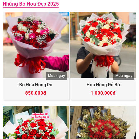
Những Bó Hoa Đẹp 2025
Mua ngay
Mua ngay
Bo Hoa Hong Do
Hoa Hồng Đỏ Bó
850.000đ
1.000.000đ