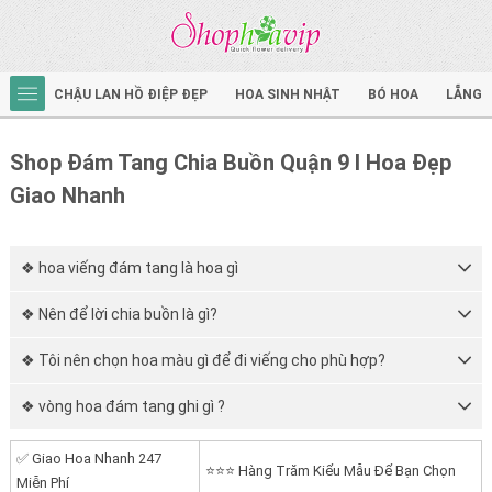
CHẬU LAN HỒ ĐIỆP ĐẸP
HOA SINH NHẬT
BÓ HOA
LẴNG 
Shop Đám Tang Chia Buồn Quận 9 I Hoa Đẹp
Giao Nhanh
❖ hoa viếng đám tang là hoa gì
❖ Nên để lời chia buồn là gì?
❖ Tôi nên chọn hoa màu gì để đi viếng cho phù hợp?
❖ vòng hoa đám tang ghi gì ?
✅ Giao Hoa Nhanh 247
⭐⭐⭐ Hàng Trăm Kiểu Mẫu Để Bạn Chọn
Miễn Phí