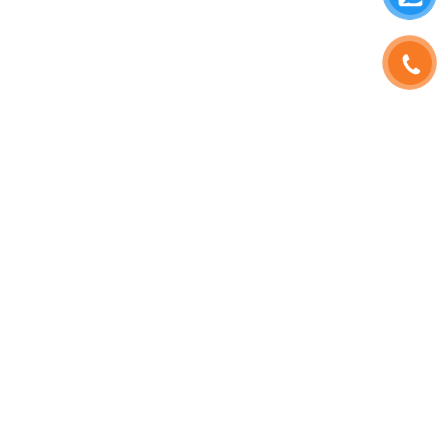
SHOPHOAVIP.COM
TÀI KHOẢN
Giới Thiệu
Đăng Nhập
Phạm Vương
Đăng Ký
Sinh Nhật
Thông Tin Tài Khoản
Tuyển Dụng
Quản Lý Đơn Hàng
HD Thanh Toán
QR ZALO
Blog Hoa