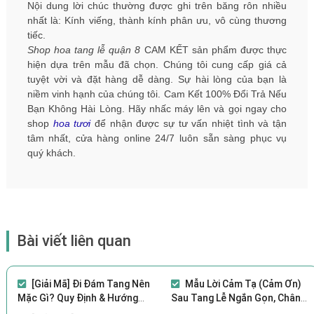
Nội dung lời chúc thường được ghi trên băng rôn nhiều
nhất là: Kính viếng, thành kính phân ưu, vô cùng thương
tiếc.
Shop hoa tang lễ quận 8
CAM KẾT sản phẩm được thực
hiện dựa trên mẫu đã chọn. Chúng tôi cung cấp giá cả
tuyệt vời và đặt hàng dễ dàng. Sự hài lòng của bạn là
niềm vinh hạnh của chúng tôi. Cam Kết 100% Đổi Trả Nếu
Bạn Không Hài Lòng. Hãy nhấc máy lên và gọi ngay cho
shop
hoa tươi
để nhận được sự tư vấn nhiệt tình và tận
tâm nhất, cửa hàng online 24/7 luôn sẵn sàng phục vụ
quý khách.
Bài viết liên quan
[Giải Mã] Đi Đám Tang Nên
Mẫu Lời Cảm Tạ (Cảm Ơn)
Mặc Gì? Quy Định & Hướng
Sau Tang Lễ Ngắn Gọn, Chân
Dẫn
Thành, Ý Nghĩa Nhất