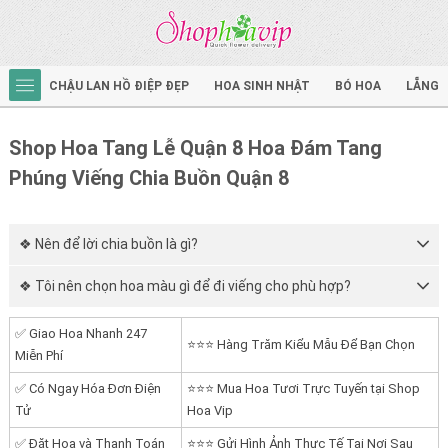
CHẬU LAN HỒ ĐIỆP ĐẸP
HOA SINH NHẬT
BÓ HOA
LẴNG 
Shop Hoa Tang Lễ Quận 8 Hoa Đám Tang
Phúng Viếng Chia Buồn Quận 8
❖ Nên để lời chia buồn là gì?
❖ Tôi nên chọn hoa màu gì để đi viếng cho phù hợp?
✅ Giao Hoa Nhanh 247
⭐⭐⭐ Hàng Trăm Kiểu Mẫu Để Bạn Chọn
Miễn Phí
✅ Có Ngay Hóa Đơn Điện
⭐⭐⭐ Mua Hoa Tươi Trực Tuyến tại Shop
Tử
Hoa Vip
✅ Đặt Hoa và Thanh Toán
⭐⭐⭐ Gửi Hình Ảnh Thực Tế Tại Nơi Sau