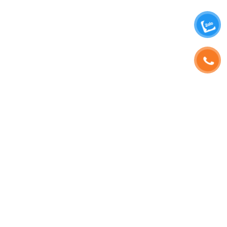
SHOPHOAVIP.COM
TÀI KHOẢN
Giới Thiệu
Đăng Nhập
Phạm Vương
Đăng Ký
Sinh Nhật
Thông Tin Tài Khoản
Tuyển Dụng
Quản Lý Đơn Hàng
HD Thanh Toán