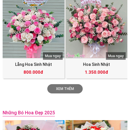
Mua ngay
Mua ngay
Lẵng Hoa Sinh Nhật
Hoa Sinh Nhật
800.000đ
1.350.000đ
XEM THÊM
Những Bó Hoa Đẹp 2025