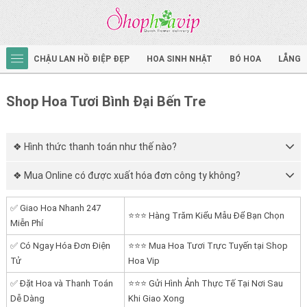
CHẬU LAN HỒ ĐIỆP ĐẸP
HOA SINH NHẬT
BÓ HOA
LẴNG 
Shop Hoa Tươi Bình Đại Bến Tre
❖ Hình thức thanh toán như thế nào?
❖ Mua Online có được xuất hóa đơn công ty không?
✅ Giao Hoa Nhanh 247
⭐⭐⭐ Hàng Trăm Kiểu Mẫu Để Bạn Chọn
Miễn Phí
✅ Có Ngay Hóa Đơn Điện
⭐⭐⭐ Mua Hoa Tươi Trực Tuyến tại Shop
Tử
Hoa Vip
✅ Đặt Hoa và Thanh Toán
⭐⭐⭐ Gửi Hình Ảnh Thực Tế Tại Nơi Sau
Dễ Dàng
Khi Giao Xong