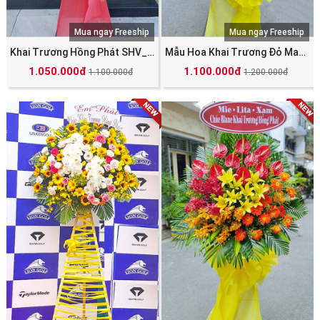
Mua ngay Freeship
Mua ngay Freeship
Khai Trương Hồng Phát SHV_4029
Mẫu Hoa Khai Trương Đỏ May Mắn Tài Lộc SHV_5036
1.050.000đ
1.100.000đ
1.100.000đ
1.200.000đ