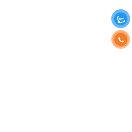
SHOPHOAVIP.COM
TÀI KHOẢN
Giới Thiệu
Đăng Nhập
Phạm Vương
Đăng Ký
Sinh Nhật
Thông Tin Tài Khoản
Tuyển Dụng
Quản Lý Đơn Hàng