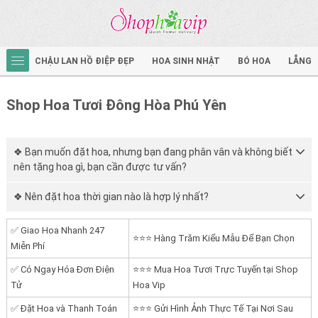
CHẬU LAN HỒ ĐIỆP ĐẸP
HOA SINH NHẬT
BÓ HOA
LẴNG 
Shop Hoa Tươi Đông Hòa Phú Yên
❖ Bạn muốn đặt hoa, nhưng bạn đang phân vân và không biết
nên tặng hoa gì, bạn cần được tư vấn?
❖ Nên đặt hoa thời gian nào là hợp lý nhất?
✅ Giao Hoa Nhanh 247
⭐⭐⭐ Hàng Trăm Kiểu Mẫu Để Bạn Chọn
Miễn Phí
✅ Có Ngay Hóa Đơn Điện
⭐⭐⭐ Mua Hoa Tươi Trực Tuyến tại Shop
Tử
Hoa Vip
✅ Đặt Hoa và Thanh Toán
⭐⭐⭐ Gửi Hình Ảnh Thực Tế Tại Nơi Sau