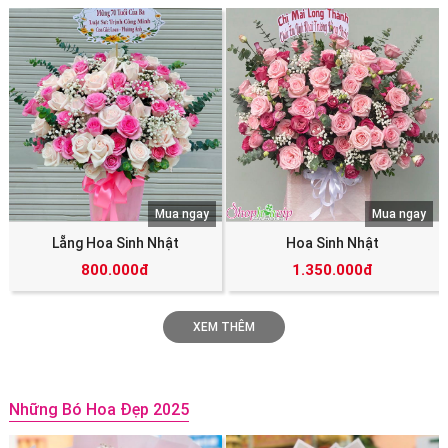
Mua ngay
Mua ngay
Lẵng Hoa Sinh Nhật
Hoa Sinh Nhật
800.000đ
1.350.000đ
XEM THÊM
Những Bó Hoa Đẹp 2025