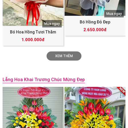
Mua ngay
Bó Hồng Đỏ Đẹp
Mua ngay
2.650.000đ
Bó Hoa Hồng Tươi Thắm
1.000.000đ
XEM THÊM
Lẵng Hoa Khai Trương Chúc Mừng Đẹp