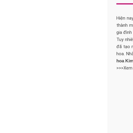
Hiện na
thành m
gia đình
Tuy nhi
đã tạo 
hoa. Nh
hoa Ki
>>>Xem