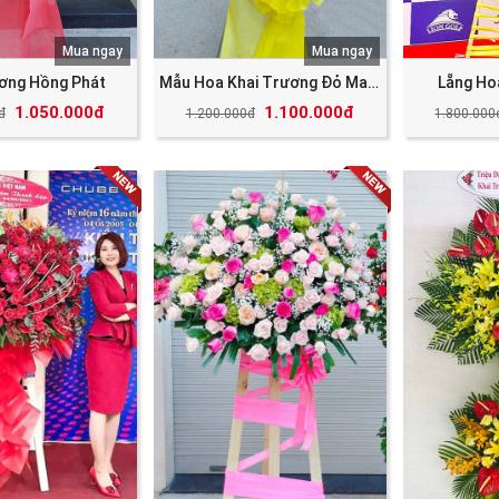
Mua ngay
Mua ngay
ương Hồng Phát
Mẫu Hoa Khai Trương Đỏ May Mắn Tài Lộc
Lẵng Ho
1.050.000đ
1.100.000đ
đ
1.200.000đ
1.800.000