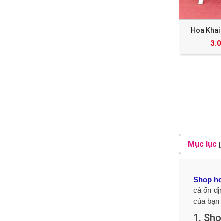
Hoa Khai
3.
Mục lục
Shop ho
cả ổn đị
của bạn
1. Sho