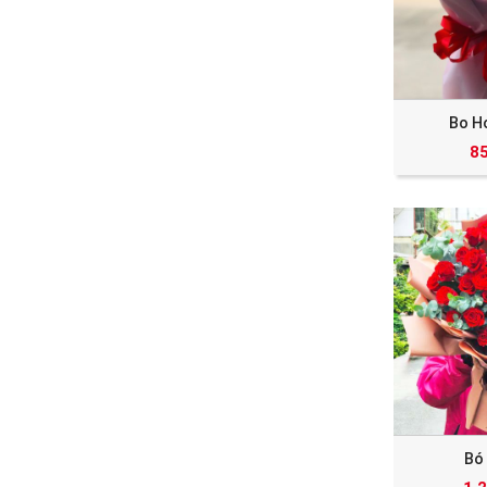
Bo H
8
Bó