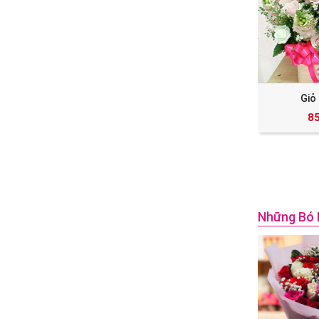
Giỏ
8
Những Bó 