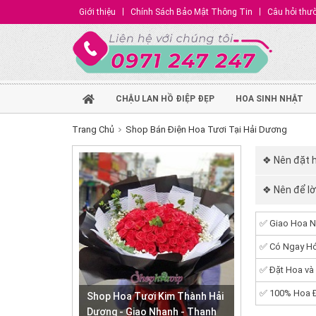
Giới thiệu
Chính Sách Bảo Mật Thông Tin
Câu hỏi thư
CHẬU LAN HỒ ĐIỆP ĐẸP
HOA SINH NHẬT
Trang Chủ
Shop Bán Điện Hoa Tươi Tại Hải Dương
❖ Nên đặt h
❖ Nên để lời
✅ Giao Hoa N
✅ Có Ngay Hó
✅ Đặt Hoa và
✅ 100% Hoa Đ
Shop Hoa Tươi Kim Thành Hải
Dương - Giao Nhanh - Thanh