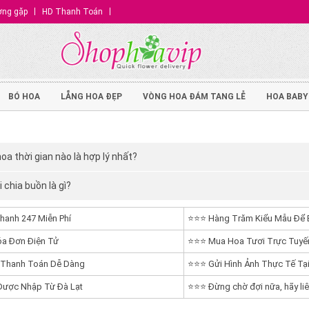
ờng gặp
HD Thanh Toán
BÓ HOA
LẴNG HOA ĐẸP
VÒNG HOA ĐÁM TANG LỄ
HOA BABY
oa thời gian nào là hợp lý nhất?
 chia buồn là gì?
hanh 247 Miễn Phí
⭐⭐⭐ Hàng Trăm Kiểu Mẫu Để 
a Đơn Điện Tử
⭐⭐⭐ Mua Hoa Tươi Trực Tuyến
 Thanh Toán Dễ Dàng
⭐⭐⭐ Gửi Hình Ảnh Thực Tế Tại
ược Nhập Từ Đà Lạt
⭐⭐⭐ Đừng chờ đợi nữa, hãy liê