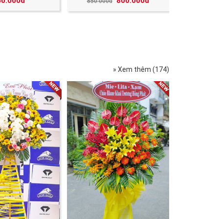
50.000đ
800.000đ
850.000đ
» Xem thêm (174)