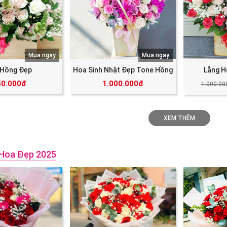
Mua ngay
Mua ngay
 Hồng Đẹp
Hoa Sinh Nhật Đẹp Tone Hồng
Lẵng H
50.000đ
1.000.000đ
1.000.00
XEM THÊM
Hoa Đẹp 2025