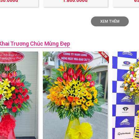
250.000đ
1.800.000đ
6
XEM THÊM
Khai Trương Chúc Mừng Đẹp