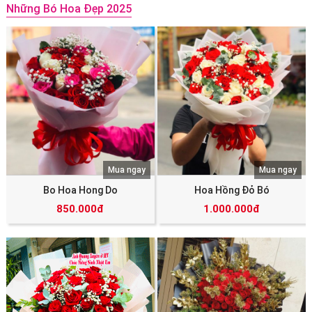
Những Bó Hoa Đẹp 2025
Mua ngay
Mua ngay
Bo Hoa Hong Do
Hoa Hồng Đỏ Bó
850.000đ
1.000.000đ