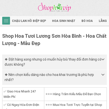
CHẬU LAN HỒ ĐIỆP ĐẸP
HOA SINH NHẬT
BÓ HOA
LẴNG 
Shop Hoa Tươi Lương Sơn Hòa Bình - Hoa Chất
Lượng - Mẫu Đẹp
❖ Đặt hàng xong nhưng có muốn hủy bỏ/thay đổi đơn hàng có
được không?
❖ Nên chọn kiểu dáng nào cho hoa khai trương là phù hợp
nhất?
✅ Giao Hoa Nhanh 247
⭐⭐⭐ Hàng Trăm Kiểu Mẫu Để Bạn Chọn
Miễn Phí
✅ Có Ngay Hóa Đơn Điện
⭐⭐⭐ Mua Hoa Tươi Trực Tuyến tại Shop