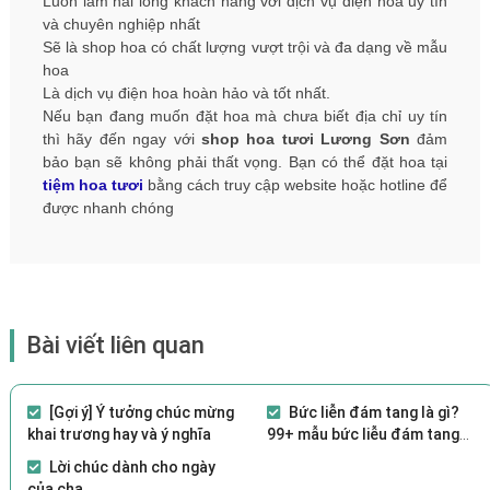
Luôn làm hài lòng khách hàng với dịch vụ điện hoa uy tín
và chuyên nghiệp nhất
Sẽ là shop hoa có chất lượng vượt trội và đa dạng về mẫu
hoa
Là dịch vụ điện hoa hoàn hảo và tốt nhất.
Nếu bạn đang muốn đặt hoa mà chưa biết địa chỉ uy tín
thì hãy đến ngay với
shop hoa tươi Lương Sơn
đảm
bảo bạn sẽ không phải thất vọng. Bạn có thể đặt hoa tại
tiệm hoa tươi
bằng cách truy cập website hoặc hotline để
được nhanh chóng
Bài viết liên quan
[Gợi ý] Ý tưởng chúc mừng
Bức liễn đám tang là gì?
khai trương hay và ý nghĩa
99+ mẫu bức liễu đám tang
bán chạy 2021
Lời chúc dành cho ngày
của cha