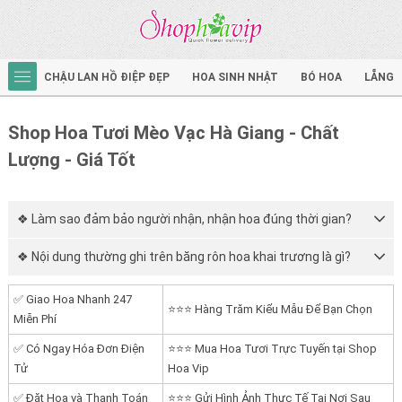
CHẬU LAN HỒ ĐIỆP ĐẸP
HOA SINH NHẬT
BÓ HOA
LẴNG 
Shop Hoa Tươi Mèo Vạc Hà Giang - Chất
Lượng - Giá Tốt
❖ Làm sao đảm bảo người nhận, nhận hoa đúng thời gian?
❖ Nội dung thường ghi trên băng rôn hoa khai trương là gì?
✅ Giao Hoa Nhanh 247
⭐⭐⭐ Hàng Trăm Kiểu Mẫu Để Bạn Chọn
Miễn Phí
✅ Có Ngay Hóa Đơn Điện
⭐⭐⭐ Mua Hoa Tươi Trực Tuyến tại Shop
Tử
Hoa Vip
✅ Đặt Hoa và Thanh Toán
⭐⭐⭐ Gửi Hình Ảnh Thực Tế Tại Nơi Sau