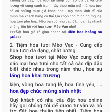
Không chỉ vậy, hoa tươi tại shop còn có giá cả và chất
lượng vô cùng cạnh tranh, tùy theo mẫu mã mà hoa tươi
sẽ có những mức giá khác nhau, tùy theo kinh tế của
mình mà khách hàng có thể lựa chọn cho mình những loại
hoa tươi phù hợp. Nếu bạn có nhu cầu đặt hoa hãy nhanh
chóng liên hệ với
hoa tươi Mèo Vạc
nhé!
>>>Đặt hoa giá rẻ giao nhanh tại
điện hoa hoàng su
phì
<<<
2. Tiệm hoa tươi Mèo Vạc - Cung cấp
hoa tươi đa dạng, chất lượng
cung cấp
Shop hoa tươi tại Mèo Vạc
các loại hoa tươi cho tất cả các dịp đặc
biệt khác nhau trong năm như
, hoa sự
lẵng hoa khai trương
kiện, vòng hoa tang lễ, hoa tình yêu,
....
hoa đẹp chúc mừng sinh nhật
Quý khách có nhu cầu đặt hoa online
hãy gọi chúng tôi để được tư vấn và hỗ
trợ đặt hoa thuận tiện nhất. Tiệm hoa