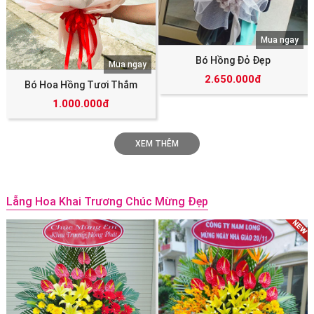
Mua ngay
Bó Hồng Đỏ Đẹp
Mua ngay
2.650.000đ
Bó Hoa Hồng Tươi Thắm
1.000.000đ
XEM THÊM
Lẵng Hoa Khai Trương Chúc Mừng Đẹp