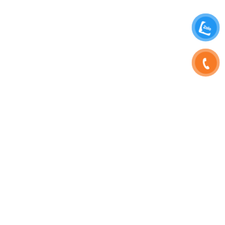
SHOPHOAVIP.COM
TÀI KHOẢN
Giới Thiệu
Đăng Nhập
Phạm Vương
Đăng Ký
Sinh Nhật
Thông Tin Tài Khoản
Tuyển Dụng
Quản Lý Đơn Hàng