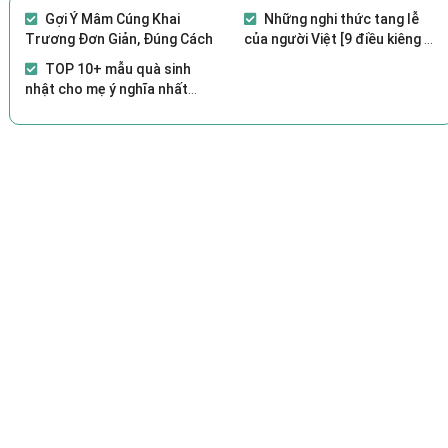
Gợi Ý Mâm Cúng Khai
Những nghi thức tang lễ
Trương Đơn Giản, Đúng Cách
của người Việt [9 điều kiêng kỵ
cần lưu ý]
TOP 10+ mẫu quà sinh
nhật cho mẹ ý nghĩa nhất
2021 [ Đơn giản, Thiết thực]