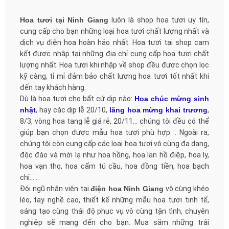
Hoa tươi tại Ninh Giang
luôn là shop hoa tươi uy tín,
cung cấp cho bạn những loại hoa tươi chất lượng nhất và
dịch vụ điện hoa hoàn hảo nhất. Hoa tươi tại shop cam
kết được nhập tại những địa chỉ cung cấp hoa tươi chất
lượng nhất. Hoa tươi khi nhập về shop đều được chọn lọc
kỹ càng, tỉ mỉ đảm bảo chất lượng hoa tươi tốt nhất khi
đến tay khách hàng.
Dù là hoa tươi cho bất cứ dịp nào:
Hoa chúc mừng sinh
nhật
, hay các dịp lễ 20/10,
lãng hoa mừng khai trương
,
8/3, vòng hoa tang lễ giá rẻ, 20/11… chúng tôi đều có thể
giúp bạn chọn được mẫu hoa tươi phù hợp. . Ngoài ra,
chúng tôi còn cung cấp các loại hoa tươi vô cùng đa dạng,
độc đáo và mới lạ như hoa hồng, hoa lan hồ điệp, hoa ly,
hoa vạn thọ, hoa cẩm tú cầu, hoa đồng tiền, hoa bạch
chỉ… ..
Đội ngũ nhân viên tại
điện hoa Ninh Giang
vô cùng khéo
léo, tay nghề cao, thiết kế những mẫu hoa tươi tinh tế,
sáng tạo cùng thái độ phục vụ vô cùng tận tình, chuyên
nghiệp sẽ mang đến cho bạn. Mua sắm những trải