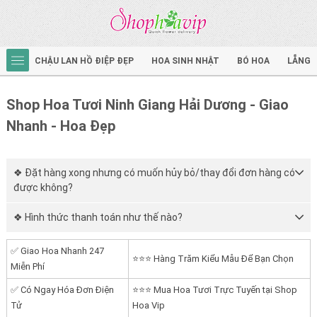
CHẬU LAN HỒ ĐIỆP ĐẸP
HOA SINH NHẬT
BÓ HOA
LẴNG 
Shop Hoa Tươi Ninh Giang Hải Dương - Giao
Nhanh - Hoa Đẹp
❖ Đặt hàng xong nhưng có muốn hủy bỏ/thay đổi đơn hàng có
được không?
❖ Hình thức thanh toán như thế nào?
✅ Giao Hoa Nhanh 247
⭐⭐⭐ Hàng Trăm Kiểu Mẫu Để Bạn Chọn
Miễn Phí
✅ Có Ngay Hóa Đơn Điện
⭐⭐⭐ Mua Hoa Tươi Trực Tuyến tại Shop
Tử
Hoa Vip