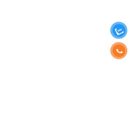
SHOPHOAVIP.COM
TÀI KHOẢN
Giới Thiệu
Đăng Nhập
Phạm Vương
Đăng Ký
Sinh Nhật
Thông Tin Tài Khoản