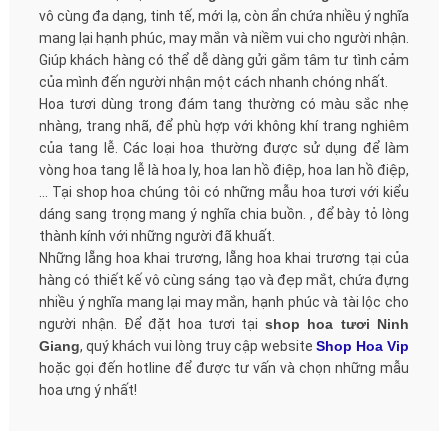
vô cùng đa dạng, tinh tế, mới lạ, còn ẩn chứa nhiều ý nghĩa
mang lại hạnh phúc, may mắn và niềm vui cho người nhận.
Giúp khách hàng có thể dễ dàng gửi gắm tâm tư tình cảm
của mình đến người nhận một cách nhanh chóng nhất.
Hoa tươi dùng trong đám tang thường có màu sắc nhẹ
nhàng, trang nhã, để phù hợp với không khí trang nghiêm
của tang lễ. Các loại hoa thường được sử dụng để làm
vòng hoa tang lễ là hoa ly, hoa lan hồ điệp, hoa lan hồ điệp,
… Tại shop hoa chúng tôi có những mẫu hoa tươi với kiểu
dáng sang trọng mang ý nghĩa chia buồn. , để bày tỏ lòng
thành kính với những người đã khuất.
Những lẵng hoa khai trương, lẵng hoa khai trương tại của
hàng có thiết kế vô cùng sáng tạo và đẹp mắt, chứa đựng
nhiều ý nghĩa mang lại may mắn, hạnh phúc và tài lộc cho
người nhận. Để đặt hoa tươi tại
shop hoa tươi Ninh
Giang
, quý khách vui lòng truy cập website
Shop Hoa Vip
hoặc gọi đến hotline để được tư vấn và chọn những mẫu
hoa ưng ý nhất!