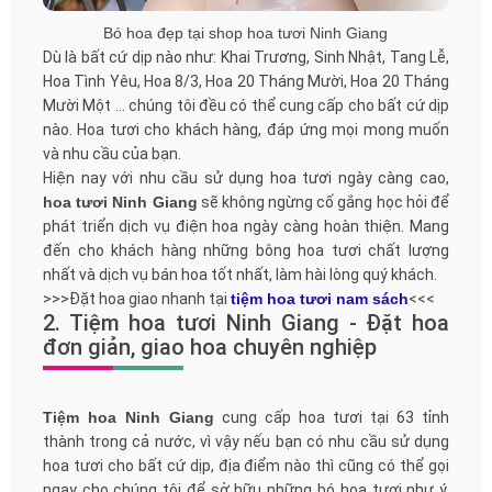
Bó hoa đẹp tại shop hoa tươi Ninh Giang
Dù là bất cứ dịp nào như: Khai Trương, Sinh Nhật, Tang Lễ,
Hoa Tình Yêu, Hoa 8/3, Hoa 20 Tháng Mười, Hoa 20 Tháng
Mười Một ... chúng tôi đều có thể cung cấp cho bất cứ dịp
nào. Hoa tươi cho khách hàng, đáp ứng mọi mong muốn
và nhu cầu của bạn.
Hiện nay với nhu cầu sử dụng hoa tươi ngày càng cao,
hoa tươi Ninh Giang
sẽ không ngừng cố gắng học hỏi để
phát triển dịch vụ điện hoa ngày càng hoàn thiện. Mang
đến cho khách hàng những bông hoa tươi chất lượng
nhất và dịch vụ bán hoa tốt nhất, làm hài lòng quý khách.
>>>Đặt hoa giao nhanh tại
tiệm hoa tươi nam sách
<<<
2. Tiệm hoa tươi Ninh Giang - Đặt hoa
đơn giản, giao hoa chuyên nghiệp
Tiệm hoa Ninh Giang
cung cấp hoa tươi tại 63 tỉnh
thành trong cả nước, vì vậy nếu bạn có nhu cầu sử dụng
hoa tươi cho bất cứ dịp, địa điểm nào thì cũng có thể gọi
ngay cho chúng tôi để sở hữu những bó hoa tươi như ý.