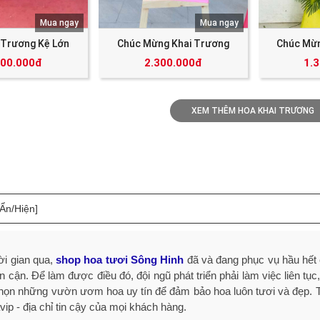
Mua ngay
Mua ngay
 Trương Kệ Lớn
Chúc Mừng Khai Trương
Chúc Mừn
000.000đ
2.300.000đ
1.
XEM THÊM HOA KHAI TRƯƠNG
[Ẩn/Hiện]
ời gian qua,
shop hoa tươi Sông Hinh
đã và đang phục vụ hầu hết 
n cận. Để làm được điều đó, đội ngũ phát triển phải làm việc liên tụ
họn những vườn ươm hoa uy tín để đảm bảo hoa luôn tươi và đẹp. T
ip - địa chỉ tin cậy của mọi khách hàng.