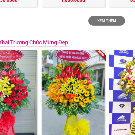
250.000đ
1.800.000đ
6
XEM THÊM
Khai Trương Chúc Mừng Đẹp