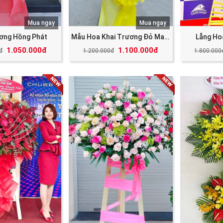
Mua ngay
Mua ngay
ương Hồng Phát
Mẫu Hoa Khai Trương Đỏ May Mắn Tài Lộc
Lẵng Ho
1.050.000đ
1.100.000đ
đ
1.200.000đ
1.800.000