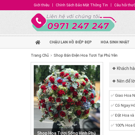
Giới thiệu
Chính Sách Bảo Mật Thông Tin
Câu hỏi thư
CHẬU LAN HỒ ĐIỆP ĐẸP
HOA SINH NHẬT
Trang Chủ
Shop Bán Điện Hoa Tươi Tại Phú Yên
❖ Khách hà
❖ Nên để lời
✅ Giao Hoa N
✅ Có Ngay Hó
✅ Đặt Hoa và
✅ 100% Hoa Đ
Shop Hoa Tươi Sông Hinh Phú