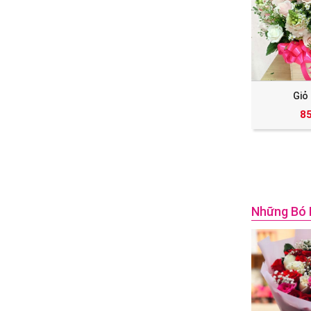
Giỏ
8
Những Bó 