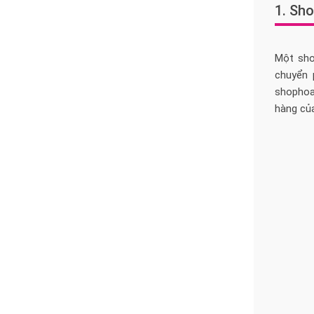
1. Sho
Một sho
chuyển 
shophoa
hàng của