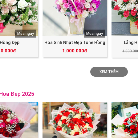
Mua ngay
Mua ngay
 Hồng Đẹp
Hoa Sinh Nhật Đẹp Tone Hồng
Lẵng H
50.000đ
1.000.000đ
1.000.00
XEM THÊM
Hoa Đẹp 2025