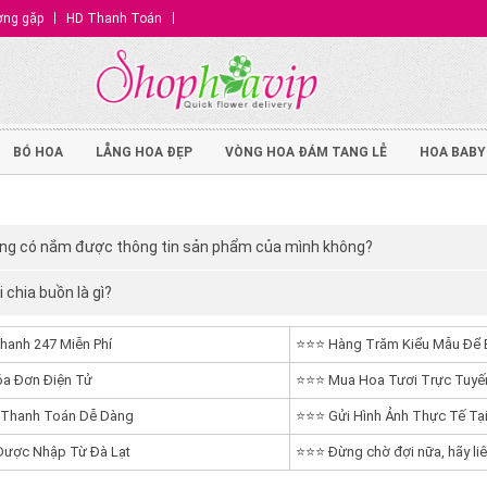
ờng gặp
HD Thanh Toán
BÓ HOA
LẴNG HOA ĐẸP
VÒNG HOA ĐÁM TANG LỄ
HOA BABY
ng có nắm được thông tin sản phẩm của mình không?
 chia buồn là gì?
hanh 247 Miễn Phí
⭐⭐⭐ Hàng Trăm Kiểu Mẫu Để 
a Đơn Điện Tử
⭐⭐⭐ Mua Hoa Tươi Trực Tuyến
 Thanh Toán Dễ Dàng
⭐⭐⭐ Gửi Hình Ảnh Thực Tế Tại
ược Nhập Từ Đà Lạt
⭐⭐⭐ Đừng chờ đợi nữa, hãy liê