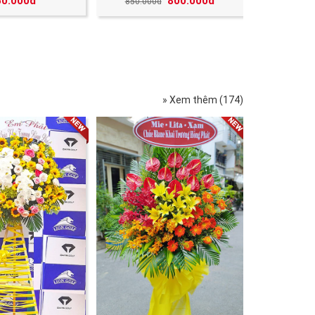
50.000đ
800.000đ
850.000đ
» Xem thêm (174)