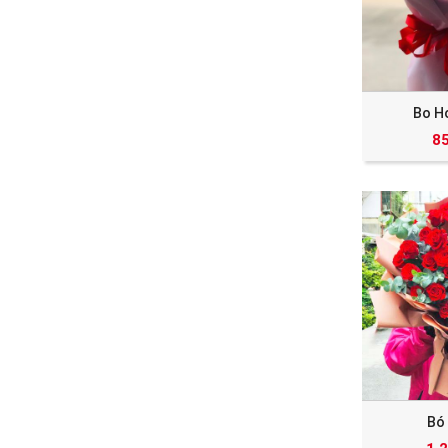
Bo H
8
Bó