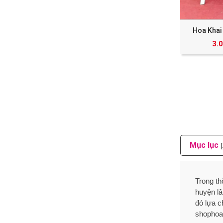
Hoa Khai
3.
Mục lục
Trong th
huyện lâ
đó lựa c
shophoav