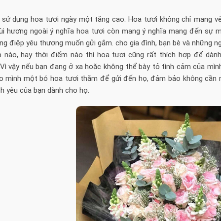
 sử dụng hoa tươi ngày một tăng cao. Hoa tươi không chỉ mang vẻ
ùi hương ngoài ý nghĩa hoa tươi còn mang ý nghĩa mang đến sự 
g điệp yêu thương muốn gửi gắm. cho gia đình, bạn bè và những ng
ịp nào, hay thời điểm nào thì hoa tươi cũng rất thích hợp để dàn
 Vì vậy nếu bạn đang ở xa hoặc không thể bày tỏ tình cảm của mìn
o mình một bó hoa tươi thắm để gửi đến họ, đảm bảo không cần nh
h yêu của bạn dành cho họ.