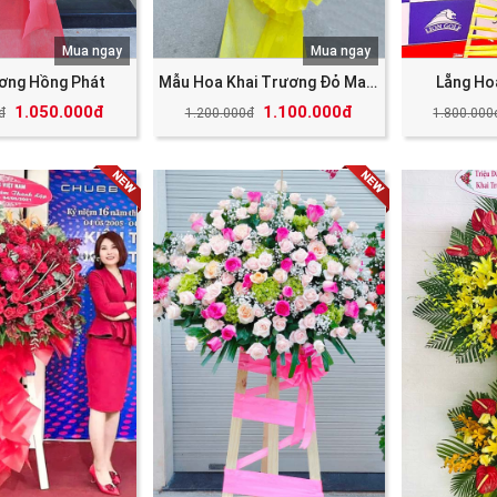
Mua ngay
Mua ngay
ương Hồng Phát
Mẫu Hoa Khai Trương Đỏ May Mắn Tài Lộc
Lẵng Ho
1.050.000đ
1.100.000đ
đ
1.200.000đ
1.800.000