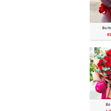
Bo H
8
Bó