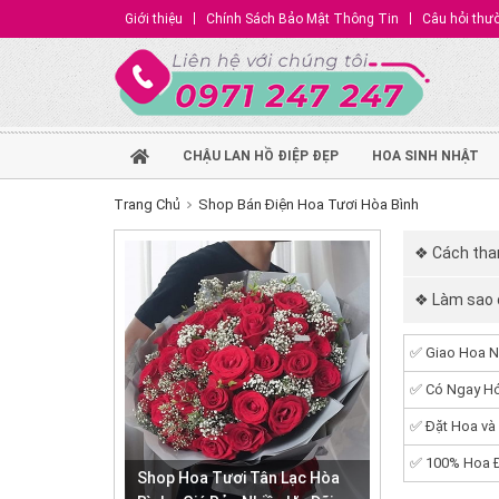
Giới thiệu
Chính Sách Bảo Mật Thông Tin
Câu hỏi thư
CHẬU LAN HỒ ĐIỆP ĐẸP
HOA SINH NHẬT
Trang Chủ
Shop Bán Điện Hoa Tươi Hòa Bình
❖ Cách than
❖ Làm sao đ
✅ Giao Hoa N
✅ Có Ngay Hó
✅ Đặt Hoa và
✅ 100% Hoa Đ
Shop Hoa Tươi Tân Lạc Hòa