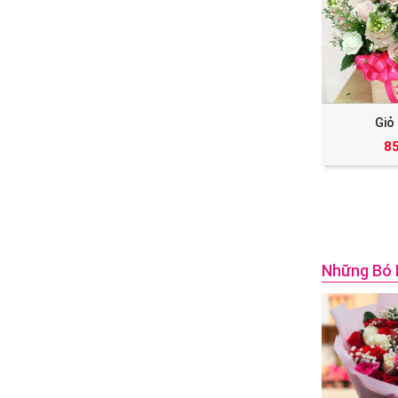
Giỏ
8
Những Bó 