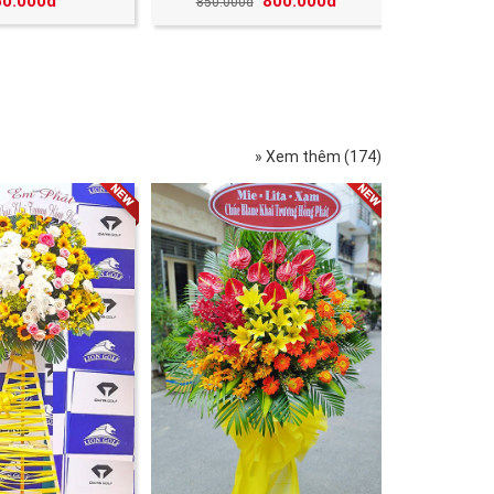
50.000đ
800.000đ
850.000đ
» Xem thêm (174)