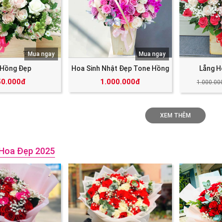
Mua ngay
Mua ngay
 Hồng Đẹp
Hoa Sinh Nhật Đẹp Tone Hồng
Lẵng H
50.000đ
1.000.000đ
1.000.00
XEM THÊM
Hoa Đẹp 2025