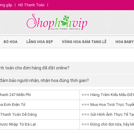
ờng gặp
HD Thanh Toán
BÓ HOA
LẴNG HOA ĐẸP
VÒNG HOA ĐÁM TANG LỄ
HOA BABY
h toán cho đơn hàng đã đặt online?
ảm bảo người nhận, nhận hoa đúng thời gian?
hanh 247 Miễn Phí
⭐⭐⭐ Hàng Trăm Kiểu Mẫu Để 
a Đơn Điện Tử
⭐⭐⭐ Mua Hoa Tươi Trực Tuyến
 Thanh Toán Dễ Dàng
⭐⭐⭐ Gửi Hình Ảnh Thực Tế Tại
ược Nhập Từ Đà Lạt
⭐⭐⭐ Đừng chờ đợi nữa, hãy liê