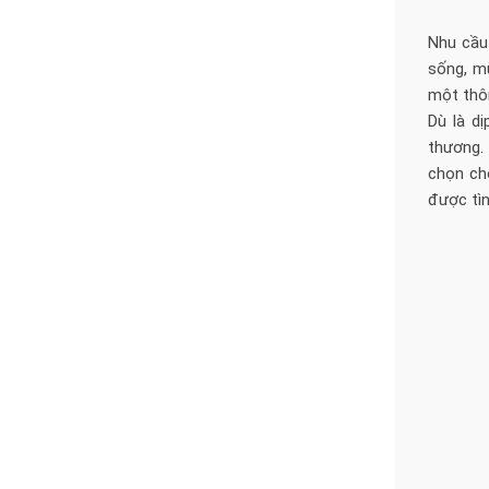
Nhu cầu
sống, m
một thôn
Dù là d
thương.
chọn ch
được tìn