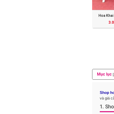
Hoa Khai
3.
Mục lục
Shop ho
và giá c
1. Sh