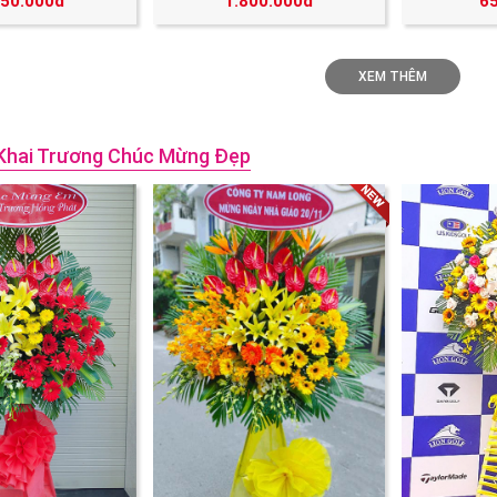
250.000đ
1.800.000đ
6
XEM THÊM
Khai Trương Chúc Mừng Đẹp