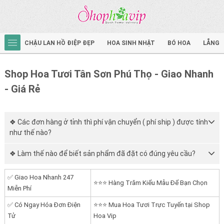
CHẬU LAN HỒ ĐIỆP ĐẸP
HOA SINH NHẬT
BÓ HOA
LẴNG 
Shop Hoa Tươi Tân Sơn Phú Thọ - Giao Nhanh
- Giá Rẻ
❖ Các đơn hàng ở tỉnh thì phí vận chuyển ( phí ship ) được tính
như thế nào?
❖ Làm thế nào để biết sản phẩm đã đặt có đúng yêu cầu?
✅ Giao Hoa Nhanh 247
⭐⭐⭐ Hàng Trăm Kiểu Mẫu Để Bạn Chọn
Miễn Phí
✅ Có Ngay Hóa Đơn Điện
⭐⭐⭐ Mua Hoa Tươi Trực Tuyến tại Shop
Tử
Hoa Vip