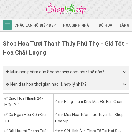
CHẬU LAN HỒ ĐIỆP ĐẸP
HOA SINH NHẬT
BÓ HOA
LẴNG 
Shop Hoa Tươi Thanh Thủy Phú Thọ - Giá Tốt -
Hoa Chất Lượng
❖ Mua sản phẩm của Shophoavip.com như thế nào?
❖ Nên đặt hoa thời gian nào là hợp lý nhất?
✅ Giao Hoa Nhanh 247
⭐⭐⭐ Hàng Trăm Kiểu Mẫu Để Bạn Chọn
Miễn Phí
✅ Có Ngay Hóa Đơn Điện
⭐⭐⭐ Mua Hoa Tươi Trực Tuyến tại Shop
Tử
Hoa Vip
✅ Đặt Hoa và Thanh Toán
⭐⭐⭐ Gửi Hình Ảnh Thực Tế Tại Nơi Sau