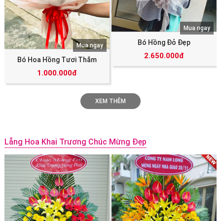
Mua ngay
Bó Hồng Đỏ Đẹp
Mua ngay
2.650.000đ
Bó Hoa Hồng Tươi Thắm
1.000.000đ
XEM THÊM
Lẵng Hoa Khai Trương Chúc Mừng Đẹp