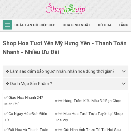
CHẬU LAN HỒ ĐIỆP ĐẸP
HOA SINH NHẬT
BÓ HOA
LẴNG 
Shop Hoa Tươi Yên Mỹ Hưng Yên - Thanh Toán
Nhanh - Nhiều Ưu Đãi
❖ Làm sao đảm bảo người nhận, nhận hoa đúng thời gian?
❖ Danh Mục Sản Phẩm ?
✅ Giao Hoa Nhanh 247
⭐⭐⭐ Hàng Trăm Kiểu Mẫu Để Bạn Chọn
Miễn Phí
✅ Có Ngay Hóa Đơn Điện
⭐⭐⭐ Mua Hoa Tươi Trực Tuyến tại Shop
Tử
Hoa Vip
✅ Đặt Hoa và Thanh Toán
⭐⭐⭐ Gửi Hình Ảnh Thực Tế Tại Nơi Sau