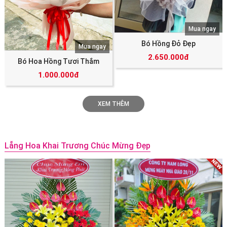
Mua ngay
Bó Hồng Đỏ Đẹp
Mua ngay
2.650.000đ
Bó Hoa Hồng Tươi Thắm
1.000.000đ
XEM THÊM
Lẵng Hoa Khai Trương Chúc Mừng Đẹp