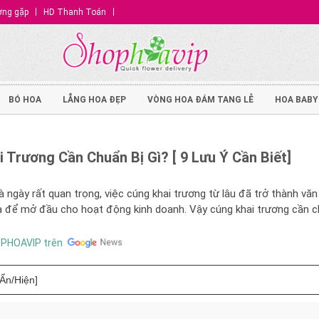
ờng gặp
HD Thanh Toán
BÓ HOA
LẴNG HOA ĐẸP
VÒNG HOA ĐÁM TANG LỄ
HOA BABY
 Trương Cần Chuẩn Bị Gì? [ 9 Lưu Ý Cần Biết]
à ngày rất quan trọng, việc cúng khai trương từ lâu đã trở thành văn
 ra để mở đầu cho hoạt động kinh doanh. Vậy cúng khai trương cần c
OPHOAVIP trên
[Ẩn/Hiện]