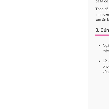
bà ta có
Theo dâ
trình di
làm ăn k
3. Cún
Ngà
mện
Đồ 
pho
vùn