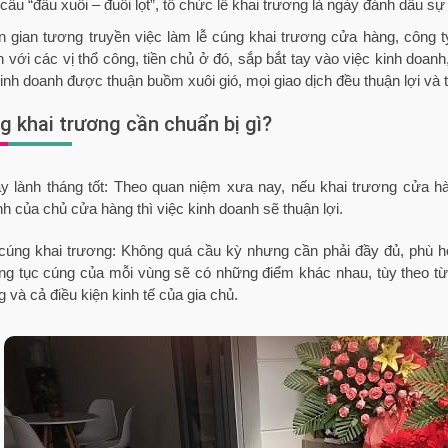
 câu “đầu xuôi – đuôi lọt”, tổ chức lễ khai trương là ngày đánh dấu s
n gian tương truyền việc làm lễ cúng khai trương cửa hàng, công 
ện với các vị thổ công, tiền chủ ở đó, sắp bắt tay vào việc kinh doa
inh doanh được thuận buồm xuôi gió, mọi giao dịch đều thuận lợi và 
g khai trương cần chuẩn bị gì?
y lành tháng tốt: Theo quan niệm xưa nay, nếu khai trương cửa hàn
h của chủ cửa hàng thì việc kinh doanh sẽ thuận lợi.
cúng khai trương: Không quá cầu kỳ nhưng cần phải đầy đủ, phù hợ
ng tục cúng của mỗi vùng sẽ có những điểm khác nhau, tùy theo t
g và cả điều kiện kinh tế của gia chủ.