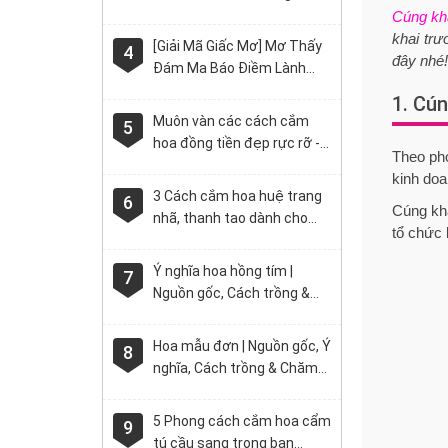
Chăm sóc đơn giản
Cúng kh
khai trư
[Giải Mã Giấc Mơ] Mơ Thấy
4
đây nhé!
Đám Ma Báo Điềm Lành
Hay Dữ?
1. Cún
Muôn vàn các cách cắm
5
hoa đồng tiền đẹp rực rỡ -
Theo pho
Đón lộc lá vào nhà
kinh doa
3 Cách cắm hoa huệ trang
6
Cúng kha
nhã, thanh tao dành cho
tổ chức 
mùa lễ Vu Lan
Ý nghĩa hoa hồng tím |
7
Nguồn gốc, Cách trồng &
Chăm sóc [Hình ảnh đẹp]
Hoa mẫu đơn | Nguồn gốc, Ý
8
nghĩa, Cách trồng & Chăm
sóc đơn giản
5 Phong cách cắm hoa cẩm
9
tú cầu sang trọng bạn