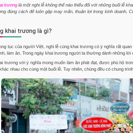
ai trương
là một nghi lễ không thể nào thiếu đối với những buổi lễ kha
ơng đúng cách để luôn gặp may mắn, thuận lợi trong kinh doanh. Cù
g khai trương là gì?
ng tục của người Việt, nghi lễ cúng khai trương có ý nghĩa rất quan
nh, làm ăn. Trong ngày khai trương người ta thường dành những lờ
i trương với ý nghĩa mong muốn làm ăn phát đạt, được phù hộ trong
khác nhau cho cùng một buổi lễ. Tuy nhiên, chúng đều có chung trình t