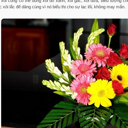
: xôi cúng có thể dùng xôi đỗ xanh, xôi gấc, xôi dừa, biểu tượng
c xôi lắc để dâng cúng vì nó biểu thị cho sự lạc lối, không may mắn.