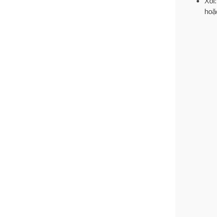
Xôi
hoặ