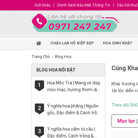
Giới thiệu
Chính Sách Bảo Mật Thông Tin
Câu hỏi thư
CHẬU LAN HỒ ĐIỆP ĐẸP
HOA SINH NHẬT
Trang Chủ
Blog Hoa
Cúng Khai
BLOG HOA NỔI BẬT
Hoa Mộc Trà | Mang vẻ đẹp
Khai trương l
1
mộc mạc, hương thơm dịu
tài lộc diễn
nhẹ say đắm lòng người
Theo dõi SH
Ý nghĩa hoa phăng | Nguồn
2
gốc, Đặc điểm & Cách trồng
đơn giản
Mục lục
Ý nghĩa hoa cẩm tú cầu |
3
Đặc điểm, Cách trồng &