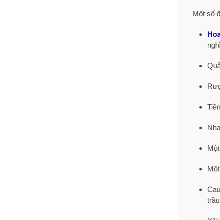
Một số đ
Hoa
ngh
Quả
Rượu
Tiề
Nha
Một
Một
Cau 
trầu