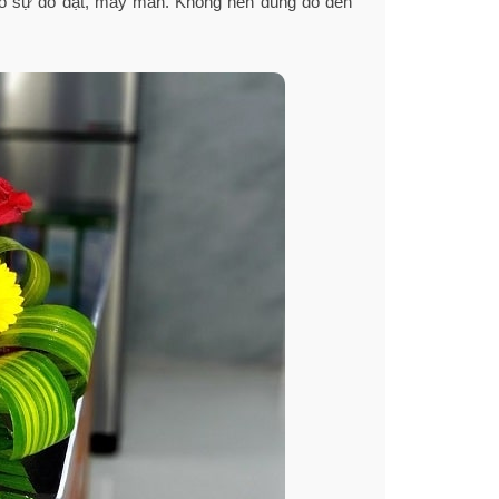
 cho sự đỗ đạt, may mắn. Không nên dùng đỗ đen