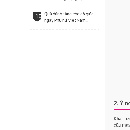
không nên bỏ lỡ
Quà dành tặng cho cô giáo
10
ngày Phụ nữ Việt Nam
20/10
2. Ý n
Khai trư
cầu may