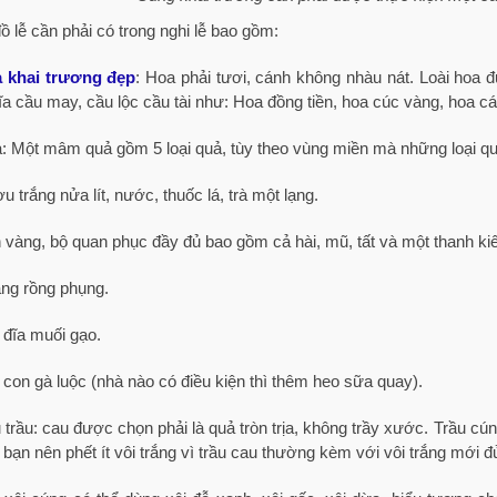
ồ lễ cần phải có trong nghi lễ bao gồm:
 khai trương đẹp
: Hoa phải tươi, cánh không nhàu nát. Loài hoa 
ĩa cầu may, cầu lộc cầu tài như: Hoa đồng tiền, hoa cúc vàng, hoa cá
: Một mâm quả gồm 5 loại quả, tùy theo vùng miền mà những loại q
 trắng nửa lít, nước, thuốc lá, trà một lạng.
n vàng, bộ quan phục đầy đủ bao gồm cả hài, mũ, tất và một thanh ki
ng rồng phụng.
 đĩa muối gạo.
 con gà luộc (nhà nào có điều kiện thì thêm heo sữa quay).
trầu: cau được chọn phải là quả tròn trịa, không trầy xước. Trầu cúng
 bạn nên phết ít vôi trắng vì trầu cau thường kèm với vôi trắng mới đủ