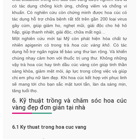
có tác dụng chống kích ứng, chống viêm và chống vi
khuẩn. Có nghiên cứu còn chứng minh được hoa cúc có
tác dụng hỗ trợ chữa bệnh rất tốt trên gần 200 loại virus
gây cúm, giúp giảm ho, nghẹt mũi, giải độc cho hệ hô
hấp, giúp thanh nhiệt, giải độc, chữa mất ngủ…
Một nghiên cứu mới tại Mỹ còn phát hiện hóa chất tự
nhiên apigenin có trong trà
hoa cúc vàng khô
. Có tác
dụng hỗ trợ ngăn ngừa tế bào ung thư lan rộng. Và khiến
chúng nhạy cảm hơn với thuốc trị ung thư. Không những
vậy trà hoa cúc hay tinh dầu cúc vàng còn giúp tinh thần
sảng khỏa, giảm mệt mỏi, áp lực trong công việc và giúp
chị em phụ nữ làm đẹp. Khi hoa cúc kết hợp với phục linh
sẽ mang tới cho bạn sắc mặt tươi tắn, làn da sáng mịn,
tăng tuổi thọ.
6. Kỹ thuật trồng và chăm sóc hoa cúc
vàng đẹp đơn giản tại nhà
6.1 Ky thuat trong hoa cuc vang