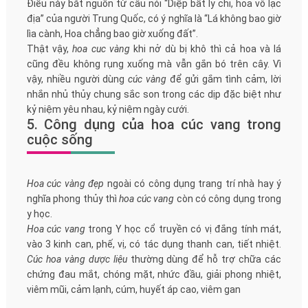
Điều này bắt nguồn từ câu nói “Diệp bất ly chi, hoa vô lạc
địa” của người Trung Quốc, có ý nghĩa là “Lá không bao giờ
lìa cành, Hoa chẳng bao giờ xuống đất”.
Thật vậy,
hoa cuc vàng
khi nở dù bị khô thì cả hoa và lá
cũng đều không rụng xuống mà vẫn gắn bó trên cây. Vì
vậy, nhiều người dùng
cúc vàng
để gửi gắm tình cảm, lời
nhắn nhủ thủy chung sắc son trong các dịp đặc biệt như
kỷ niệm yêu nhau, kỷ niệm ngày cưới.
5. Công dụng của hoa cúc vang trong
cuộc sống
Hoa cúc vàng đẹp
ngoài có công dụng trang trí nhà hay ý
nghĩa phong thủy thì
hoa cúc vang
còn có công dụng trong
y học.
Hoa cúc vang
trong Y học cổ truyền có vị đắng tính mát,
vào 3 kinh can, phế, vị, có tác dụng thanh can, tiết nhiệt.
Cúc hoa vàng dược liệu
thường dùng để hỗ trợ chữa các
chứng đau mắt, chóng mặt, nhức đầu, giải phong nhiệt,
viêm mũi, cảm lạnh, cúm, huyết áp cao, viêm gan