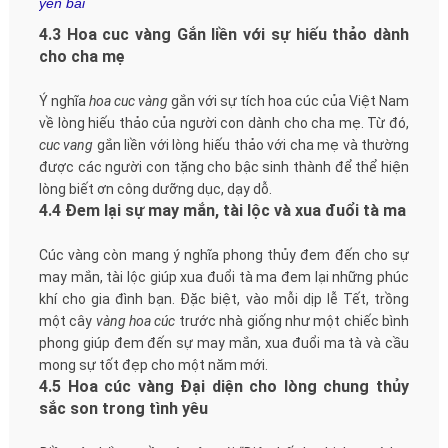
yên bái
4.3 Hoa cuc vàng Gắn liền với sự hiếu thảo dành
cho cha mẹ
Ý nghĩa
hoa cuc vàng
gắn với sự tích hoa cúc của Việt Nam
về lòng hiếu thảo của người con dành cho cha mẹ. Từ đó,
cuc vang
gắn liền với lòng hiếu thảo với cha mẹ và thường
được các người con tặng cho bậc sinh thành để thể hiện
lòng biết ơn công dưỡng dục, dạy dỗ.
4.4 Đem lại sự may mắn, tài lộc và xua đuổi tà ma
Cúc vàng còn mang ý nghĩa phong thủy đem đến cho sự
may mắn, tài lộc giúp xua đuổi tà ma đem lại những phúc
khí cho gia đình bạn. Đặc biệt, vào mỗi dịp lễ Tết, trồng
một cây
vàng hoa cúc
trước nhà giống như một chiếc bình
phong giúp đem đến sự may mắn, xua đuổi ma tà và cầu
mong sự tốt đẹp cho một năm mới.
4.5 Hoa cúc vàng Đại diện cho lòng chung thủy
sắc son trong tình yêu