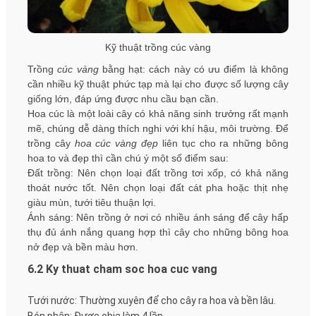
Kỹ thuật trồng cúc vàng
Trồng
cúc vàng
bằng hạt: cách này có ưu điểm là không
cần nhiều kỹ thuật phức tạp mà lại cho được số lượng cây
giống lớn, đáp ứng được nhu cầu bạn cần.
Hoa cúc là một loài cây có khả năng sinh trưởng rất mạnh
mẽ, chúng dễ dàng thích nghi với khí hậu, môi trường. Để
trồng cây
hoa cúc vàng đẹp
liên tục cho ra những bông
hoa to và đẹp thì cần chú ý một số điểm sau:
Đất trồng: Nên chọn loại đất trồng tơi xốp, có khả năng
thoát nước tốt. Nên chọn loại đất cát pha hoặc thịt nhẹ
giàu mùn, tưới tiêu thuận lợi.
Ánh sáng: Nên trồng ở nơi có nhiều ánh sáng để cây hấp
thụ đủ ánh nắng quang hợp thì cây cho những bông hoa
nở đẹp và bền màu hơn.
6.2 Ky thuat cham soc hoa cuc vang
Tưới nước: Thường xuyên để cho cây ra hoa và bền lâu.
Bón phân: Được chia làm 4 lần