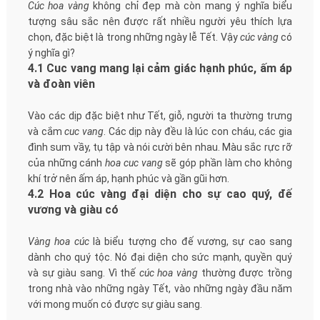
Cúc hoa vàng
không chỉ đẹp mà còn mang ý nghĩa biểu
tượng sâu sắc nên được rất nhiều người yêu thích lựa
chọn, đặc biệt là trong những ngày lễ Tết. Vậy
cúc vàng
có
ý nghĩa gì?
4.1 Cuc vang mang lại cảm giác hạnh phúc, ấm áp
và đoàn viên
Vào các dịp đặc biệt như Tết, giỗ, người ta thường trưng
và cắm
cuc vang
. Các dịp này đều là lúc con cháu, các gia
đình sum vầy, tụ tập và nói cười bên nhau. Màu sắc rực rỡ
của những cánh
hoa cuc vang
sẽ góp phần làm cho không
khí trở nên ấm áp, hạnh phúc và gần gũi hơn.
4.2 Hoa cúc vàng đại diện cho sự cao quý, đế
vương và giàu có
Vàng hoa cúc
là biểu tượng cho đế vương, sự cao sang
dành cho quý tộc. Nó đại diện cho sức mạnh, quyền quý
và sự giàu sang. Vì thế
cúc hoa vàng
thường được trồng
trong nhà vào những ngày Tết, vào những ngày đầu năm
với mong muốn có được sự giàu sang.