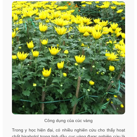
Công dụng của cúc vàng
Trong y học hiện đại, có nhiều nghiên cứu cho thấy hoạt
chất bisabolol trong tinh dầu
cuc vàng
được nghiên cứu là