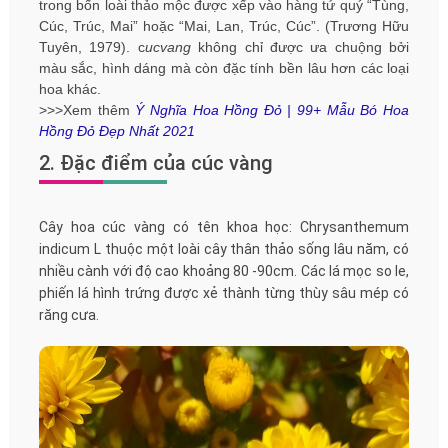
trong bốn loài thảo mộc được xếp vào hàng tứ quý “Tùng,
Cúc, Trúc, Mai” hoặc “Mai, Lan, Trúc, Cúc”. (Trương Hữu
Tuyên, 1979). c
ucvang
không chỉ được ưa chuộng bởi
màu sắc, hình dáng mà còn đặc tính bền lâu hơn các loại
hoa khác.
>>>Xem thêm
Ý Nghĩa Hoa Hồng Đỏ | 99+ Mẫu Bó Hoa
Hồng Đỏ Đẹp Nhất 2021
2. Đặc điểm của cúc vàng
Cây hoa cúc vàng có tên khoa học: Chrysanthemum
indicum L thuộc một loài cây thân thảo sống lâu năm, có
nhiều cành với độ cao khoảng 80 -90cm. Các lá mọc so le,
phiến lá hình trứng được xẻ thành từng thùy sâu mép có
răng cưa.