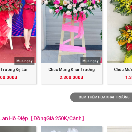
Mua ngay
Mua ngay
 Trương Kệ Lớn
Chúc Mừng Khai Trương
Chúc Mừn
000.000đ
2.300.000đ
1.
XEM THÊM HOA KHAI TRƯƠNG
 Lan Hồ Điệp【đồngGiá 250K/cành】