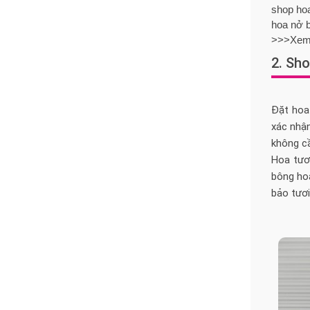
shop hoa
hoa nở b
>>>Xem
2. Sho
Đặt hoa
xác nhậ
không cầ
Hoa tươ
bông hoa
bảo tươi