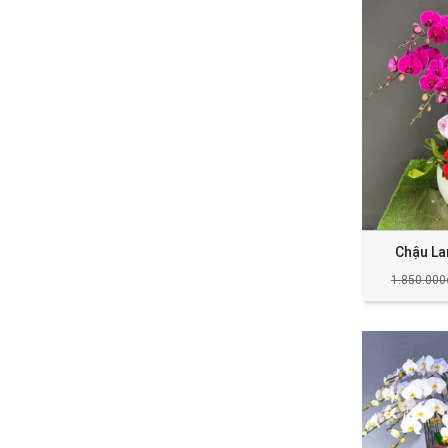
Chậu La
1.850.000