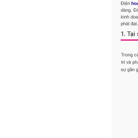
Điện
ho
dàng. Đ
kinh doa
phát đạt
1. Tại
Trong cá
trì và p
sự gần g