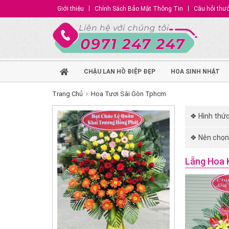
Giới thiệu
Chính Sách Bảo Mật Thông Tin
Câu hỏi thư
CHẬU LAN HỒ ĐIỆP ĐẸP
HOA SINH NHẬT
Trang Chủ
Hoa Tươi Sài Gòn Tphcm
❖ Hình thức
❖ Nên chọn 
Lẵng Hoa 