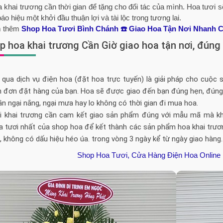
 khai trương cần thời gian để tặng cho đối tác của mình. Hoa tươi 
áo hiệu một khởi đầu thuận lợi và tài lộc trong tương lai.
 thêm
Shop Hoa Tươi Bình Chánh ☎️ Giao Hoa Tận Nơi Nhanh 
p hoa khai trương Cần Giờ giao hoa tận nơi, đúng
 qua dịch vụ điện hoa (đặt hoa trực tuyến) là giải pháp cho cuộc
n đơn đặt hàng của bạn. Hoa sẽ được giao đến bạn đúng hẹn, đúng 
n ngại nắng, ngại mưa hay lo không có thời gian đi mua hoa.
i khai trương cần cam kết giao sản phẩm đúng với mẫu mã mà kh
 tươi nhất của shop hoa để kết thành các sản phẩm hoa khai trươn
, không có dấu hiệu héo úa. trong vòng 3 ngày kể từ ngày giao hàng.
Shop Hoa Tươi, Cửa Hàng Điện Hoa Onlin