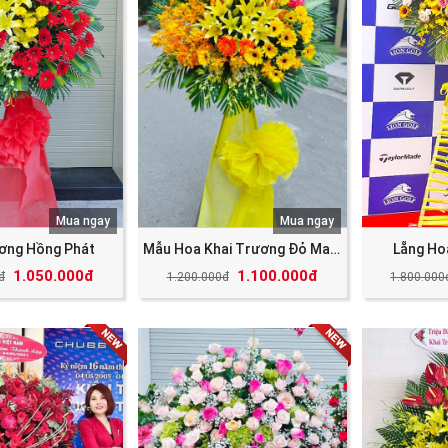
Mua ngay
Mua ngay
ương Hồng Phát
Mẫu Hoa Khai Trương Đỏ May Mắn Tài Lộc
Lẵng Ho
1.050.000đ
1.100.000đ
đ
1.200.000đ
1.800.000