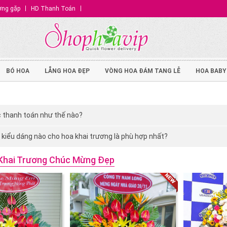
ờng gặp
HD Thanh Toán
BÓ HOA
LẴNG HOA ĐẸP
VÒNG HOA ĐÁM TANG LỄ
HOA BABY
 thanh toán như thế nào?
kiểu dáng nào cho hoa khai trương là phù hợp nhất?
Khai Trương Chúc Mừng Đẹp