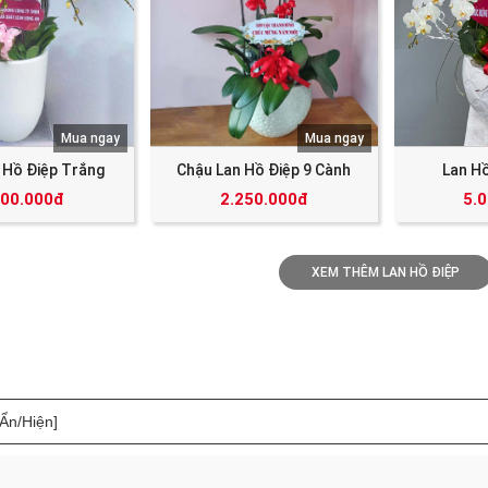
Mua ngay
Mua ngay
 Hồ Điệp Trắng
Chậu Lan Hồ Điệp 9 Cành
Lan H
500.000đ
2.250.000đ
5.
XEM THÊM LAN HỒ ĐIỆP
[Ẩn/Hiện]