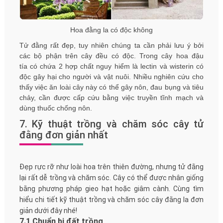
Hoa đằng la có độc không
Tử đằng rất đẹp, tuy nhiên chúng ta cần phải lưu ý bởi
các bộ phận trên cây đều có độc. Trong cây hoa đậu
tía có chứa 2 hợp chất nguy hiểm là lectin và wisterin có
độc gây hại cho người và vật nuôi. Nhiều nghiên cứu cho
thấy việc ăn loài cây này có thể gây nôn, đau bụng và tiêu
chảy, cần được cấp cứu bằng việc truyền tĩnh mạch và
dùng thuốc chống nôn.
7. Kỹ thuật trồng và chăm sóc cây tử
đằng đơn giản nhất
Đẹp rực rỡ như loài hoa trên thiên đường, nhưng tử đằng
lại rất dễ trồng và chăm sóc. Cây có thể được nhân giống
bằng phương pháp gieo hạt hoặc giâm cành. Cùng tìm
hiểu chi tiết kỹ thuật trồng và chăm sóc cây đằng la đơn
giản dưới đây nhé!
7.1 Chuẩn bị đất trồng