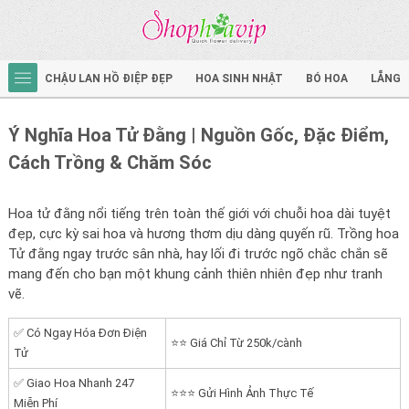
CHẬU LAN HỒ ĐIỆP ĐẸP
HOA SINH NHẬT
BÓ HOA
LẴNG 
Ý Nghĩa Hoa Tử Đằng | Nguồn Gốc, Đặc Điểm,
Cách Trồng & Chăm Sóc
Hoa tử đằng nổi tiếng trên toàn thế giới với chuỗi hoa dài tuyệt
đẹp, cực kỳ sai hoa và hương thơm dịu dàng quyến rũ. Trồng hoa
Tử đằng ngay trước sân nhà, hay lối đi trước ngõ chắc chắn sẽ
mang đến cho bạn một khung cảnh thiên nhiên đẹp như tranh
vẽ.
✅ Có Ngay Hóa Đơn Điện
⭐⭐ Giá Chỉ Từ 250k/cành
Tử
✅ Giao Hoa Nhanh 247
⭐⭐⭐ Gửi Hình Ảnh Thực Tế
Miễn Phí