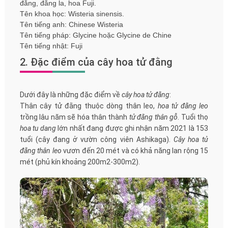
đằng, đằng la, hoa Fuji.
Tên khoa học: Wisteria sinensis.
Tên tiếng anh: Chinese Wisteria
Tên tiếng pháp: Glycine hoặc Glycine de Chine
Tên tiếng nhật: Fuji
2. Đặc điểm của cây hoa tử đằng
Dưới đây là những đặc điểm về
cây hoa tử đằng
:
Thân cây tử đằng thuộc dòng thân leo,
hoa tử đằng leo
trồng lâu năm sẽ hóa thân thành
tử đằng thân gỗ
. Tuổi thọ
hoa tu dang
lớn nhất đang được ghi nhận năm 2021 là 153
tuổi (cây đang ở vườn công viên Ashikaga).
Cây hoa tử
đằng thân leo
vươn đến 20 mét và có khả năng lan rộng 15
mét (phủ kín khoảng 200m2-300m2).