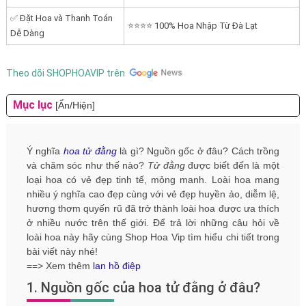
✅ Đặt Hoa và Thanh Toán
⭐⭐⭐⭐ 100% Hoa Nhập Từ Đà Lạt
Dễ Dàng
Theo dõi SHOPHOAVIP trên
Mục lục
[Ẩn/Hiện]
Ý nghĩa
hoa tử đằng
là gì? Nguồn gốc ở đâu? Cách trồng
và chăm sóc như thế nào?
Tử đằng
được biết đến là một
loại hoa có vẻ đẹp tinh tế, mỏng manh. Loài hoa mang
nhiều ý nghĩa cao đẹp cùng với vẻ đẹp huyền ảo, diễm lệ,
hương thơm quyến rũ đã trở thành loài hoa được ưa thích
ở nhiều nước trên thế giới. Để trả lời những câu hỏi về
loài hoa này hãy cùng Shop Hoa Vip tìm hiểu chi tiết trong
bài viết này nhé!
==> Xem thêm
lan hồ điệp
1. Nguồn gốc của hoa tử đằng ở đâu?