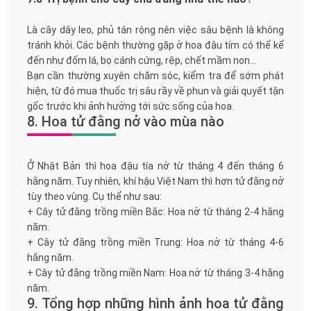
Là cây dây leo, phủ tán rộng nên việc sâu bệnh là không
tránh khỏi. Các bệnh thường gặp ở hoa đậu tím có thể kể
đến như đốm lá, bọ cánh cứng, rệp, chết mầm non…
Bạn cần thường xuyên chăm sóc, kiểm tra để sớm phát
hiện, từ đó mua thuốc trị sâu rầy về phun và giải quyết tận
gốc trước khi ảnh hưởng tới sức sống của hoa.
8. Hoa tử đằng nở vào mùa nào
Ở Nhật Bản thì hoa đậu tía nở từ tháng 4 đến tháng 6
hằng năm. Tuy nhiên, khí hậu Việt Nam thì hơn tử đằng nở
tùy theo vùng. Cụ thể như sau:
+ Cây tử đằng trồng miền Bắc: Hoa nở từ tháng 2-4 hằng
năm.
+ Cây tử đằng trồng miền Trung: Hoa nở từ tháng 4-6
hằng năm.
+ Cây tử đằng trồng miền Nam: Hoa nở từ tháng 3-4 hằng
năm.
9. Tổng hợp những hình ảnh hoa tử đằng