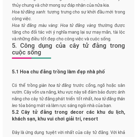
thủy chung và chờ mong sự đáp nhận của nửa kia.
Hoa tử đằng xanh
: tượng trưng cho sự khởi đầu mới trong
công việc.
Hoa tử đằng màu vàng
:
Hoa tử đằng vàng
thường được
tặng cho đối tác với ý nghĩa mang lại sự may mắn, tài lộc
và những điều tốt đẹp cho công việc và cuộc sống.
5. Công dụng của cây tử đằng trong
cuộc sống
5.1 Hoa chu đằng trồng làm đẹp nhà phố
Có thể trồng
giàn hoa tử đằng
trước cổng, ngõ hoặc sân
vườn. Cây vốn ưa nắng, khu vực này sẽ đảm bảo được ánh
nắng cho cây tử đằng phát triển tốt nhất,
hoa tử đằng thân
leo
tỏa bóng mát và làm rực sáng ngôi nhà của bạn.
5.2 Cây tử đằng trong decor các khu du lịch,
khách sạn, khu vui chơi giải trí, resort
Đây là ứng dụng tuyệt vời nhất của cây tử đằng. Với khả