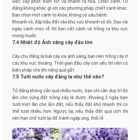
việc cây phát triển tốt và nhanh ra hoa. Chiết cành Tử
đằng không khác gì với các phương pháp chiết cành khác.
Bạn chọn một cành to khỏe, không có sâu bệnh.
Khoanh vỏ, đắp bầu đất vào khu vực khoanh vỏ đó. Sau vài
ngày cành mọc rễ thì bạn cắt cành và trồng ra khu vực
mong muốn.
7.4 Nhiệt độ Ánh sáng cây đậu tím
Cây chu đằng là loài cây ưa ánh sáng, bạn nên trồng cây ở
các khu vực thoáng. Thời gian đầu cây còn yếu thì nên có
biện pháp che khi nắng quá gắt.
7.5 Tưới nước cây đằng la như thế nào?
Tử đằng không cần quá nhiều nước, bạn chỉ cần duy trì độ
ẩm cho vùng đất trồng cây là được. Khoảng 2 ngày bạn
tưới một lần cho ẩm đất, nếu thấy đất khô nhanh thì có
thể tưới nhiều hơn. Ngược lại, nếu thấy đất quá ướt thì
nên hạn chế tưới lại để tránh ngập úng, thối rễ.