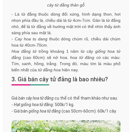
cây tử đằng thân gỗ
- Lá tử đằng thuộc dòng đối xứng, hình dạng thon, hơi
nhọn phía đầu lá, chiều dài lá từ 4cm-7cm. Gân lá tử đằng
nhỏ, để lá tử đằng về hướng mặt trời có thể nhìn thấy ánh
sáng phía sau mặt lá.
-
Cay hoa tu dang
thuộc dòng chùm rũ, chiều dài chùm
hoa từ 40cm-70cm.
Hoa đằng tử
trồng khoảng 1 năm từ
cây giống hoa tử
đằng
(cao 60cm) sẽ nở hoa.
hoa tử đăng
có các màu:
Tím, xanh, hồng, trắng. Trong đó, màu tím là màu phổ
biến nhất của
tử đằng hoa
hiện nay.
3. Giá bán cây tử đằng là bao nhiêu?
Giá
bán cây hoa tử đằng
cụ thể có thể tham khảo như sau:
-
Hạt giống hoa tử đằng
: 500k/1 kg.
- Giá bán
giống hoa tử đằng
(cao 50cm-60cm): 60k/1 cây.