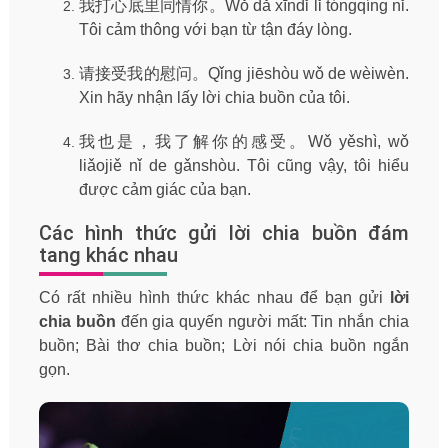
我打心底里同情你。Wǒ dǎ xīndǐ lǐ tóngqíng nǐ.
Tôi cảm thông với bạn từ tận đáy lòng.
请接受我的慰问。Qǐng jiēshòu wǒ de wèiwèn.
Xin hãy nhận lấy lời chia buồn của tôi.
我也是，我了解你的感受。Wǒ yěshì, wǒ
liǎojiě nǐ de gǎnshòu. Tôi cũng vậy, tôi hiểu
được cảm giác của bạn.
Các hình thức gửi lời chia buồn đám
tang khác nhau
Có rất nhiều hình thức khác nhau để bạn gửi
lời
chia buồn
đến gia quyến người mất: Tin nhắn chia
buồn; Bài thơ chia buồn; Lời nói chia buồn ngắn
gọn.