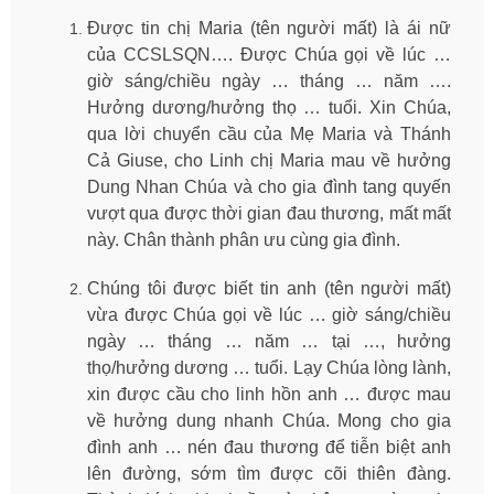
Được tin chị Maria (tên người mất) là ái nữ
của CCSLSQN…. Được Chúa gọi về lúc …
giờ sáng/chiều ngày … tháng … năm ….
Hưởng dương/hưởng thọ … tuổi. Xin Chúa,
qua lời chuyển cầu của Mẹ Maria và Thánh
Cả Giuse, cho Linh chị Maria mau về hưởng
Dung Nhan Chúa và cho gia đình tang quyến
vượt qua được thời gian đau thương, mất mất
này. Chân thành phân ưu cùng gia đình.
Chúng tôi được biết tin anh (tên người mất)
vừa được Chúa gọi về lúc … giờ sáng/chiều
ngày … tháng … năm … tại …, hưởng
thọ/hưởng dương … tuổi. Lạy Chúa lòng lành,
xin được cầu cho linh hồn anh … được mau
về hưởng dung nhanh Chúa. Mong cho gia
đình anh … nén đau thương để tiễn biệt anh
lên đường, sớm tìm được cõi thiên đàng.