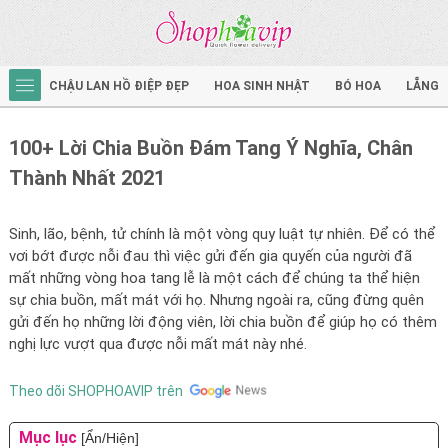
CHẬU LAN HỒ ĐIỆP ĐẸP
HOA SINH NHẬT
BÓ HOA
LẴNG 
100+ Lời Chia Buồn Đám Tang Ý Nghĩa, Chân
Thành Nhất 2021
Sinh, lão, bệnh, tử chính là một vòng quy luật tự nhiên. Để có thể
vơi bớt được nỗi đau thì việc gửi đến gia quyến của người đã
mất những vòng hoa tang lễ là một cách để chúng ta thể hiện
sự chia buồn, mất mát với họ. Nhưng ngoài ra, cũng đừng quên
gửi đến họ những lời động viên, lời chia buồn để giúp họ có thêm
nghị lực vượt qua được nỗi mất mát này nhé.
Theo dõi SHOPHOAVIP trên
Mục lục
[Ẩn/Hiện]