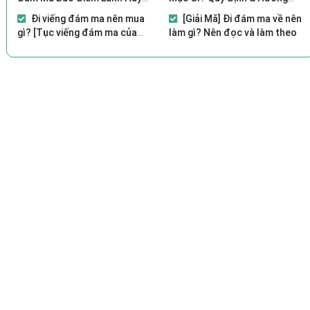
Dữ?
Dẫn
Đi viếng đám ma nên mua
[Giải Mã] Đi đám ma về nên
gì? [Tục viếng đám ma của
làm gì? Nên đọc và làm theo
người Việt]