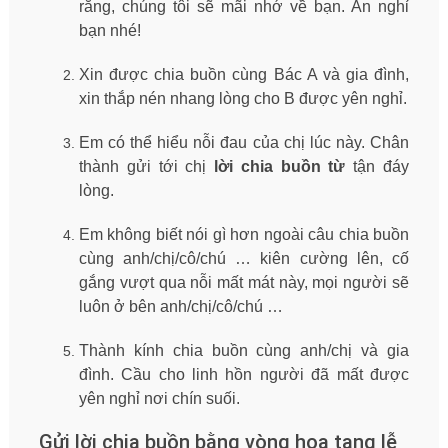
rằng, chúng tôi sẽ mãi nhớ về bạn. An nghỉ
bạn nhé!
Xin được chia buồn cùng Bác A và gia đình,
xin thắp nén nhang lòng cho B được yên nghỉ.
Em có thể hiểu nỗi đau của chị lúc này. Chân
thành gửi tới chị
lời chia buồn từ
tận đáy
lòng.
Em không biết nói gì hơn ngoài câu chia buồn
cùng anh/chị/cô/chú … kiên cường lên, cố
gắng vượt qua nỗi mất mát này, mọi người sẽ
luôn ở bên anh/chị/cô/chú …
Thành kính chia buồn cùng anh/chị và gia
đình. Cầu cho linh hồn người đã mất được
yên nghỉ nơi chín suối.
Gửi lời chia buồn bằng vòng hoa tang lễ