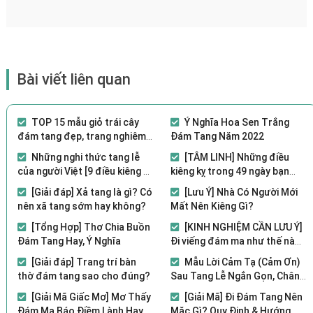
Bài viết liên quan
TOP 15 mẫu giỏ trái cây
Ý Nghĩa Hoa Sen Trắng
đám tang đẹp, trang nghiêm
Đám Tang Năm 2022
2021
Những nghi thức tang lễ
[TÂM LINH] Những điều
của người Việt [9 điều kiêng kỵ
kiêng kỵ trong 49 ngày bạn
cần lưu ý]
nên biết?
[Giải đáp] Xả tang là gì? Có
[Lưu Ý] Nhà Có Người Mới
nên xã tang sớm hay không?
Mất Nên Kiêng Gì?
[Tổng Hợp] Thơ Chia Buồn
[KINH NGHIỆM CẦN LƯU Ý]
Đám Tang Hay, Ý Nghĩa
Đi viếng đám ma như thế nào
cho đúng?
[Giải đáp] Trang trí bàn
Mẫu Lời Cảm Tạ (Cảm Ơn)
thờ đám tang sao cho đúng?
Sau Tang Lễ Ngắn Gọn, Chân
Thành, Ý Nghĩa Nhất
[Giải Mã Giấc Mơ] Mơ Thấy
[Giải Mã] Đi Đám Tang Nên
Đám Ma Báo Điềm Lành Hay
Mặc Gì? Quy Định & Hướng