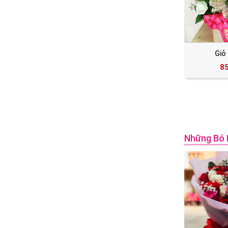
Giỏ
8
Những Bó 