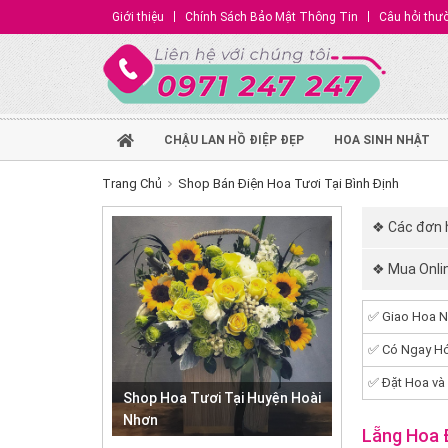
Giới thiệu
Chính Sách Bảo Mật Thông Tin
Câu hỏi thư
CHẬU LAN HỒ ĐIỆP ĐẸP
HOA SINH NHẬT
Trang Chủ
Shop Bán Điện Hoa Tươi Tại Bình Định
❖ Các đơn h
❖ Mua Onli
✅ Giao Hoa N
✅ Có Ngay Hó
✅ Đặt Hoa và
Shop Hoa Tươi Tại Huyện Hoài
Nhơn
Lẵng Hoa 