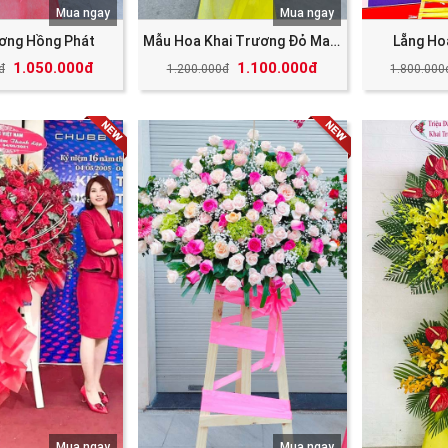
Mua ngay
Mua ngay
ương Hồng Phát
Mẫu Hoa Khai Trương Đỏ May Mắn Tài Lộc
Lẵng Ho
1.050.000đ
1.100.000đ
đ
1.200.000đ
1.800.000
Mua ngay
Mua ngay