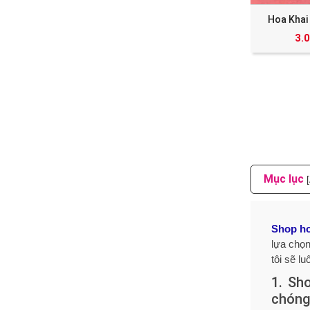
Hoa Khai
3.
Mục lục
Shop ho
lựa chọn
tôi sẽ l
1. Sh
chón