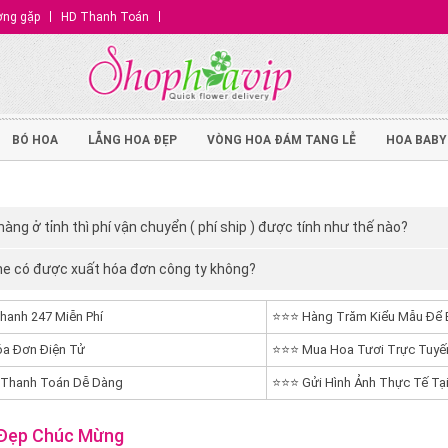
ờng gặp
HD Thanh Toán
BÓ HOA
LẴNG HOA ĐẸP
VÒNG HOA ĐÁM TANG LỄ
HOA BABY
àng ở tỉnh thì phí vận chuyển ( phí ship ) được tính như thế nào?
ne có được xuất hóa đơn công ty không?
hanh 247 Miễn Phí
⭐⭐⭐ Hàng Trăm Kiểu Mẫu Để 
a Đơn Điện Tử
⭐⭐⭐ Mua Hoa Tươi Trực Tuyến
 Thanh Toán Dễ Dàng
⭐⭐⭐ Gửi Hình Ảnh Thực Tế Tại
Đẹp Chúc Mừng