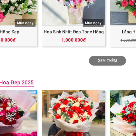
Mua ngay
Mua ngay
 Hồng Đẹp
Hoa Sinh Nhật Đẹp Tone Hồng
Lẵng H
50.000đ
1.000.000đ
1.000.00
XEM THÊM
Hoa Đẹp 2025