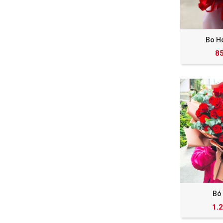
Bo H
8
Bó
1.