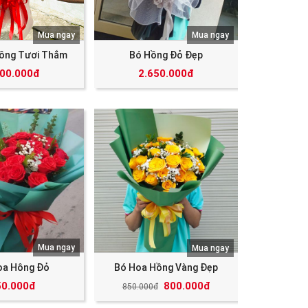
Mua ngay
Mua ngay
ồng Tươi Thắm
Bó Hồng Đỏ Đẹp
000.000đ
2.650.000đ
Mua ngay
Mua ngay
oa Hông Đỏ
Bó Hoa Hồng Vàng Đẹp
50.000đ
800.000đ
850.000đ