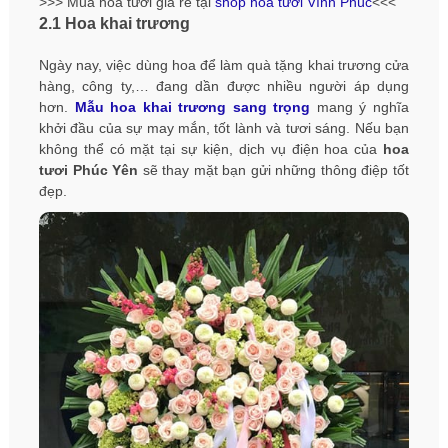
>>> Mua hoa tươi giá rẻ tại
shop hoa tươi Vĩnh Phúc
<<<
2.1 Hoa khai trương
Ngày nay, việc dùng hoa để làm quà tặng khai trương cửa
hàng, công ty,… đang dần được nhiều người áp dụng
hơn.
Mẫu hoa khai trương sang trọng
mang ý nghĩa
khởi đầu của sự may mắn, tốt lành và tươi sáng. Nếu bạn
không thể có mặt tại sự kiện, dịch vụ điện hoa của
hoa
tươi Phúc Yên
sẽ thay mặt bạn gửi những thông điệp tốt
đẹp.