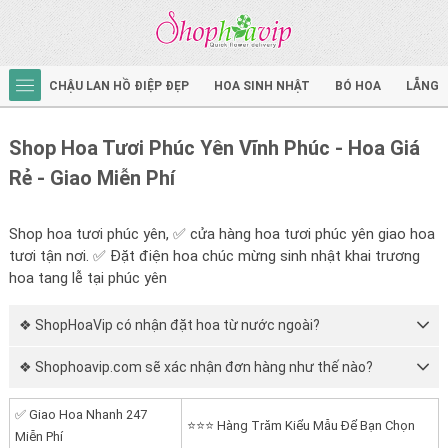
CHẬU LAN HỒ ĐIỆP ĐẸP
HOA SINH NHẬT
BÓ HOA
LẴNG 
Shop Hoa Tươi Phúc Yên Vĩnh Phúc - Hoa Giá
Rẻ - Giao Miễn Phí
Shop hoa tươi phúc yên, ✅ cửa hàng hoa tươi phúc yên giao hoa
tươi tận nơi. ✅ Đặt điện hoa chúc mừng sinh nhật khai trương
hoa tang lễ tại phúc yên
❖ ShopHoaVip có nhận đặt hoa từ nước ngoài?
❖ Shophoavip.com sẽ xác nhận đơn hàng như thế nào?
✅ Giao Hoa Nhanh 247
⭐⭐⭐ Hàng Trăm Kiểu Mẫu Để Bạn Chọn
Miễn Phí