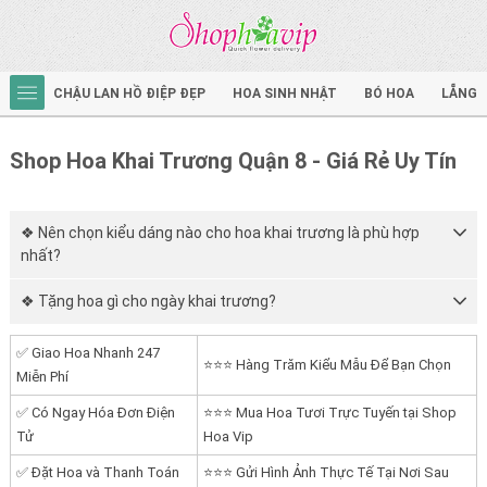
CHẬU LAN HỒ ĐIỆP ĐẸP
HOA SINH NHẬT
BÓ HOA
LẴNG 
Shop Hoa Khai Trương Quận 8 - Giá Rẻ Uy Tín
❖ Nên chọn kiểu dáng nào cho hoa khai trương là phù hợp
nhất?
❖ Tặng hoa gì cho ngày khai trương?
✅ Giao Hoa Nhanh 247
⭐⭐⭐ Hàng Trăm Kiểu Mẫu Để Bạn Chọn
Miễn Phí
✅ Có Ngay Hóa Đơn Điện
⭐⭐⭐ Mua Hoa Tươi Trực Tuyến tại Shop
Tử
Hoa Vip
✅ Đặt Hoa và Thanh Toán
⭐⭐⭐ Gửi Hình Ảnh Thực Tế Tại Nơi Sau