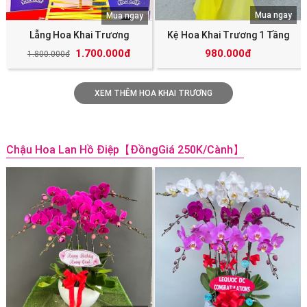
Mua ngay
Mua ngay
Lẵng Hoa Khai Trương
Kệ Hoa Khai Trương 1 Tầng
1.700.000đ
980.000đ
1.800.000đ
XEM THÊM HOA KHAI TRƯƠNG
Chậu Hoa Lan Hồ Điệp【đồngGiá 250K/cành】