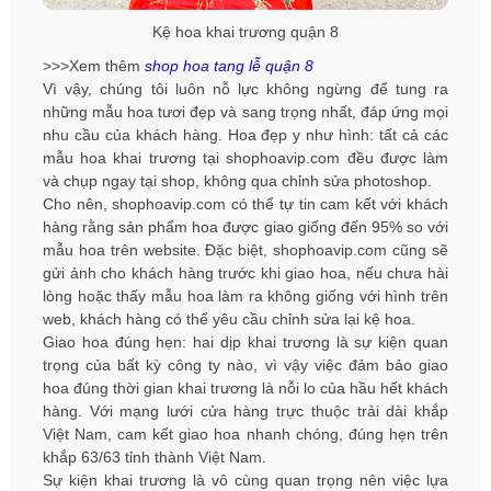
Kệ hoa khai trương quận 8
>>>Xem thêm
shop hoa tang lễ quận 8
Vì vậy, chúng tôi luôn nỗ lực không ngừng để tung ra
những mẫu hoa tươi đẹp và sang trọng nhất, đáp ứng mọi
nhu cầu của khách hàng. Hoa đẹp y như hình: tất cả các
mẫu hoa khai trương tại shophoavip.com đều được làm
và chụp ngay tại shop, không qua chỉnh sửa photoshop.
Cho nên, shophoavip.com có thể tự tin cam kết với khách
hàng rằng sản phẩm hoa được giao giống đến 95% so với
mẫu hoa trên website. Đặc biệt, shophoavip.com cũng sẽ
gửi ảnh cho khách hàng trước khi giao hoa, nếu chưa hài
lòng hoặc thấy mẫu hoa làm ra không giống với hình trên
web, khách hàng có thể yêu cầu chỉnh sửa lại kệ hoa.
Giao hoa đúng hẹn: hai dịp khai trương là sự kiện quan
trọng của bất kỳ công ty nào, vì vậy việc đảm bảo giao
hoa đúng thời gian khai trương là nỗi lo của hầu hết khách
hàng. Với mạng lưới cửa hàng trực thuộc trải dài khắp
Việt Nam, cam kết giao hoa nhanh chóng, đúng hẹn trên
khắp 63/63 tỉnh thành Việt Nam.
Sự kiện khai trương là vô cùng quan trọng nên việc lựa