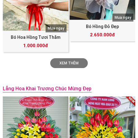
Mua ngay
Bó Hồng Đỏ Đẹp
Mua ngay
2.650.000đ
Bó Hoa Hồng Tươi Thắm
1.000.000đ
XEM THÊM
Lẵng Hoa Khai Trương Chúc Mừng Đẹp