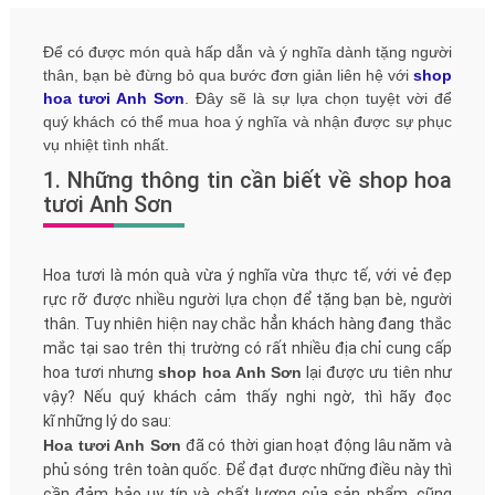
Để có được món quà hấp dẫn và ý nghĩa dành tặng người
thân, bạn bè đừng bỏ qua bước đơn giản liên hệ với
shop
hoa tươi Anh Sơn
. Đây sẽ là sự lựa chọn tuyệt vời để
quý khách có thể mua hoa ý nghĩa và nhận được sự phục
vụ nhiệt tình nhất.
1. Những thông tin cần biết về shop hoa
tươi Anh Sơn
Hoa tươi là món quà vừa ý nghĩa vừa thực tế, với vẻ đẹp
rực rỡ được nhiều người lựa chọn để tặng bạn bè, người
thân. Tuy nhiên hiện nay chắc hẳn khách hàng đang thắc
mắc tại sao trên thị trường có rất nhiều địa chỉ cung cấp
hoa tươi nhưng
shop hoa Anh Sơn
lại được ưu tiên như
vậy? Nếu quý khách cảm thấy nghi ngờ, thì hãy đọc
kĩ những lý do sau:
Hoa tươi Anh Sơn
đã có thời gian hoạt động lâu năm và
phủ sóng trên toàn quốc. Để đạt được những điều này thì
cần đảm bảo uy tín và chất lượng của sản phẩm, cũng