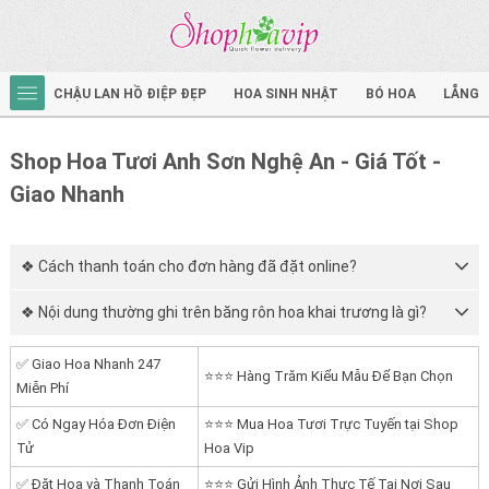
CHẬU LAN HỒ ĐIỆP ĐẸP
HOA SINH NHẬT
BÓ HOA
LẴNG 
Shop Hoa Tươi Anh Sơn Nghệ An - Giá Tốt -
Giao Nhanh
❖ Cách thanh toán cho đơn hàng đã đặt online?
❖ Nội dung thường ghi trên băng rôn hoa khai trương là gì?
✅ Giao Hoa Nhanh 247
⭐⭐⭐ Hàng Trăm Kiểu Mẫu Để Bạn Chọn
Miễn Phí
✅ Có Ngay Hóa Đơn Điện
⭐⭐⭐ Mua Hoa Tươi Trực Tuyến tại Shop
Tử
Hoa Vip
✅ Đặt Hoa và Thanh Toán
⭐⭐⭐ Gửi Hình Ảnh Thực Tế Tại Nơi Sau