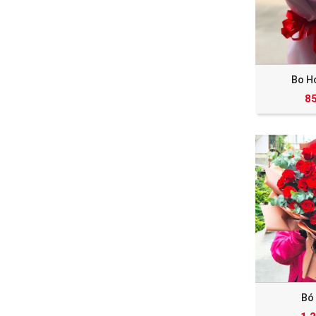
Bo H
8
Bó