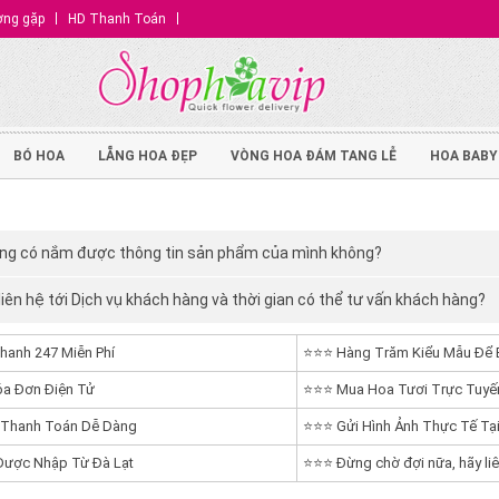
ờng gặp
HD Thanh Toán
BÓ HOA
LẴNG HOA ĐẸP
VÒNG HOA ĐÁM TANG LỄ
HOA BABY
ng có nắm được thông tin sản phẩm của mình không?
iên hệ tới Dịch vụ khách hàng và thời gian có thể tư vấn khách hàng?
hanh 247 Miễn Phí
⭐⭐⭐ Hàng Trăm Kiểu Mẫu Để 
a Đơn Điện Tử
⭐⭐⭐ Mua Hoa Tươi Trực Tuyến
 Thanh Toán Dễ Dàng
⭐⭐⭐ Gửi Hình Ảnh Thực Tế Tại
ược Nhập Từ Đà Lạt
⭐⭐⭐ Đừng chờ đợi nữa, hãy liê