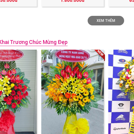
250.000đ
1.800.000đ
6
XEM THÊM
Khai Trương Chúc Mừng Đẹp