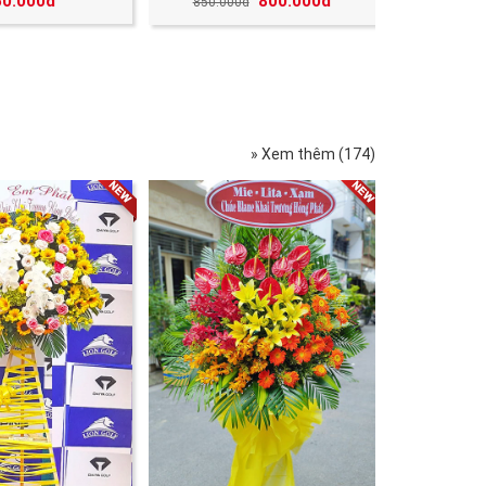
50.000đ
800.000đ
850.000đ
» Xem thêm (174)