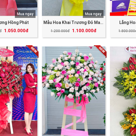
Mua ngay
Mua ngay
ương Hồng Phát
Mẫu Hoa Khai Trương Đỏ May Mắn Tài Lộc
Lẵng Ho
1.050.000đ
1.100.000đ
đ
1.200.000đ
1.800.000