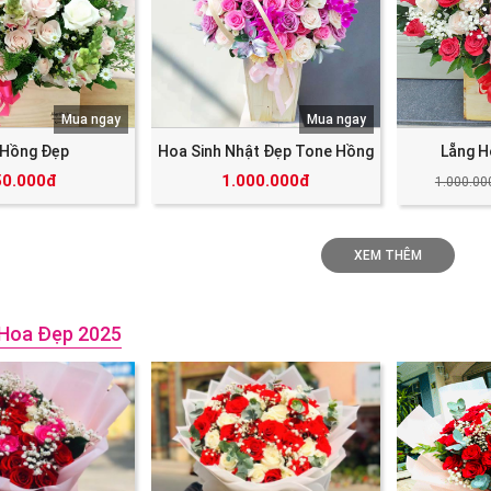
Mua ngay
Mua ngay
 Hồng Đẹp
Hoa Sinh Nhật Đẹp Tone Hồng
Lẵng H
50.000đ
1.000.000đ
1.000.00
XEM THÊM
Hoa Đẹp 2025