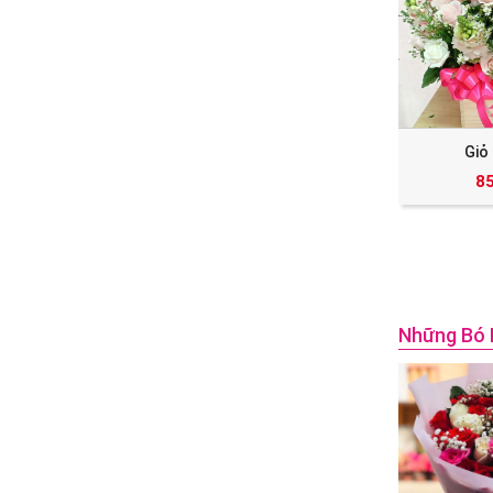
Giỏ
8
Những Bó 