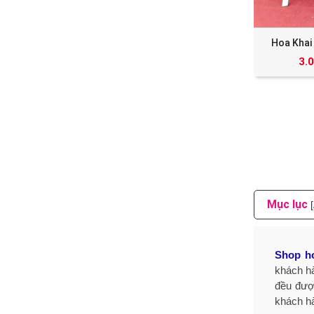
Hoa Khai
3.
Mục lục
Shop h
khách hà
đều đượ
khách hà