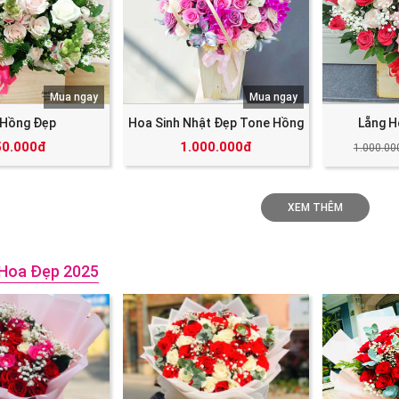
Mua ngay
Mua ngay
 Hồng Đẹp
Hoa Sinh Nhật Đẹp Tone Hồng
Lẵng H
50.000đ
1.000.000đ
1.000.00
XEM THÊM
Hoa Đẹp 2025