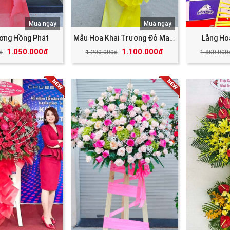
Mua ngay
Mua ngay
ương Hồng Phát
Mẫu Hoa Khai Trương Đỏ May Mắn Tài Lộc
Lẵng Ho
1.050.000đ
1.100.000đ
đ
1.200.000đ
1.800.000