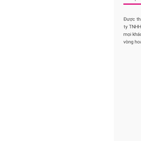
Được thà
ty TNHH
mọi khác
vòng ho