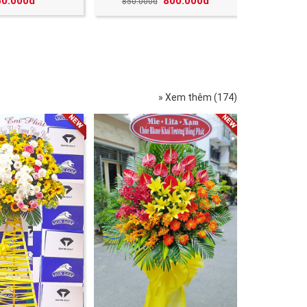
50.000đ
800.000đ
850.000đ
» Xem thêm (174)