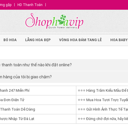
ờng gặp
HD Thanh Toán
BÓ HOA
LẴNG HOA ĐẸP
VÒNG HOA ĐÁM TANG LỄ
HOA BABY
 thanh toán như thế nào khi đặt online?
n hàng của tôi bị giao chậm?
hanh 247 Miễn Phí
⭐⭐⭐ Hàng Trăm Kiểu Mẫu Để 
a Đơn Điện Tử
⭐⭐⭐ Mua Hoa Tươi Trực Tuyến
 Thanh Toán Dễ Dàng
⭐⭐⭐ Gửi Hình Ảnh Thực Tế Tại
ược Nhập Từ Đà Lạt
⭐⭐⭐ Đừng chờ đợi nữa, hãy liê