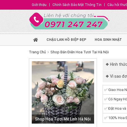
Giới thiệu
Chính Sách Bảo Mật Thông Tin
Câu hỏi thư
CHẬU LAN HỒ ĐIỆP ĐẸP
HOA SINH NHẬT
Trang Chủ
Shop Bán Điện Hoa Tươi Tại Hà Nội
❖ Hình thức
❖ Vì sao đơ
✅ Giao Hoa N
✅ Có Ngay Hó
✅ Đặt Hoa và
✅ 100% Hoa Đ
Shop Hoa Tươi Mê Linh Hà Nội