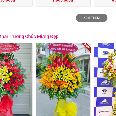
250.000đ
1.800.000đ
6
XEM THÊM
Khai Trương Chúc Mừng Đẹp