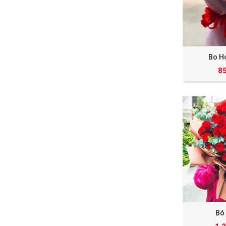
Bo H
8
Bó