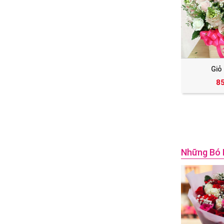
Giỏ
8
Những Bó 