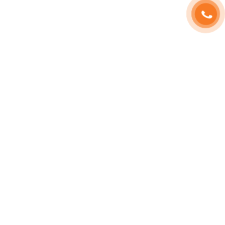
SHOPHOAVIP.COM
TÀI KHOẢN
Giới Thiệu
Đăng Nhập
Phạm Vương
Đăng Ký
Sinh Nhật
Thông Tin Tài Khoản
Tuyển Dụng
Quản Lý Đơn Hàng
HD Thanh Toán
QR ZALO
Blog Hoa
Liên Hệ