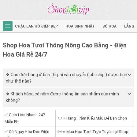
CHẬU LAN HỒ ĐIỆP ĐẸP
HOA SINH NHẬT
BÓ HOA
LẴNG 
Shop Hoa Tươi Thông Nông Cao Bằng - Điện
Hoa Giá Rẻ 24/7
❖ Các đơn hàng ở tỉnh thì phí vận chuyển ( phí ship ) được tính
như thế nào?
❖ Khách hàng có nắm được thông tin sản phẩm của mình
không?
✅ Giao Hoa Nhanh 247
⭐⭐⭐ Hàng Trăm Kiểu Mẫu Để Bạn Chọn
Miễn Phí
✅ Có Ngay Hóa Đơn Điện
⭐⭐⭐ Mua Hoa Tươi Trực Tuyến tại Shop