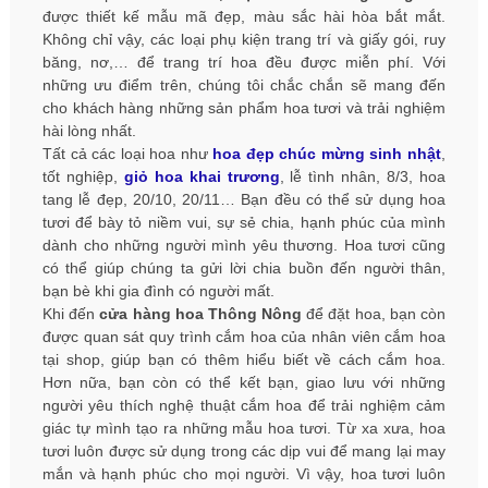
được thiết kế mẫu mã đẹp, màu sắc hài hòa bắt mắt.
Không chỉ vậy, các loại phụ kiện trang trí và giấy gói, ruy
băng, nơ,… để trang trí hoa đều được miễn phí. Với
những ưu điểm trên, chúng tôi chắc chắn sẽ mang đến
cho khách hàng những sản phẩm hoa tươi và trải nghiệm
hài lòng nhất.
Tất cả các loại hoa như
hoa đẹp chúc mừng sinh nhật
,
tốt nghiệp,
giỏ hoa khai trương
, lễ tình nhân, 8/3, hoa
tang lễ đẹp, 20/10, 20/11… Bạn đều có thể sử dụng hoa
tươi để bày tỏ niềm vui, sự sẻ chia, hạnh phúc của mình
dành cho những người mình yêu thương. Hoa tươi cũng
có thể giúp chúng ta gửi lời chia buồn đến người thân,
bạn bè khi gia đình có người mất.
Khi đến
cửa hàng hoa Thông Nông
để đặt hoa, bạn còn
được quan sát quy trình cắm hoa của nhân viên cắm hoa
tại shop, giúp bạn có thêm hiểu biết về cách cắm hoa.
Hơn nữa, bạn còn có thể kết bạn, giao lưu với những
người yêu thích nghệ thuật cắm hoa để trải nghiệm cảm
giác tự mình tạo ra những mẫu hoa tươi. Từ xa xưa, hoa
tươi luôn được sử dụng trong các dịp vui để mang lại may
mắn và hạnh phúc cho mọi người. Vì vậy, hoa tươi luôn