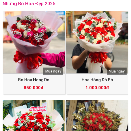
Những Bó Hoa Đẹp 2025
Mua ngay
Mua ngay
Bo Hoa Hong Do
Hoa Hồng Đỏ Bó
850.000đ
1.000.000đ