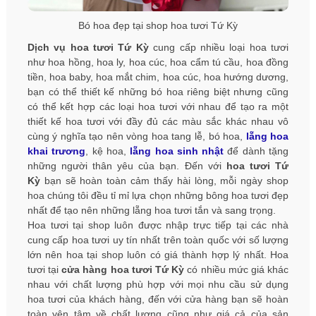
Bó hoa đẹp tại shop hoa tươi Tứ Kỳ
Dịch vụ hoa tươi Tứ Kỳ
cung cấp nhiều loại hoa tươi
như hoa hồng, hoa ly, hoa cúc, hoa cẩm tú cầu, hoa đồng
tiền, hoa baby, hoa mắt chim, hoa cúc, hoa hướng dương,
bạn có thể thiết kế những bó hoa riêng biệt nhưng cũng
có thể kết hợp các loại hoa tươi với nhau để tạo ra một
thiết kế hoa tươi với đầy đủ các màu sắc khác nhau vô
cùng ý nghĩa tạo nên vòng hoa tang lễ, bó hoa,
lẵng hoa
khai trương
, kệ hoa,
lẵng hoa sinh nhật
để dành tặng
những người thân yêu của bạn. Đến với
hoa tươi Tứ
Kỳ
bạn sẽ hoàn toàn cảm thấy hài lòng, mỗi ngày shop
hoa chúng tôi đều tỉ mỉ lựa chọn những bông hoa tươi đẹp
nhất để tạo nên những lẵng hoa tươi tắn và sang trọng.
Hoa tươi tại shop luôn được nhập trực tiếp tại các nhà
cung cấp hoa tươi uy tín nhất trên toàn quốc với số lượng
lớn nên hoa tại shop luôn có giá thành hợp lý nhất. Hoa
tươi tại
cửa hàng hoa tươi Tứ Kỳ
có nhiều mức giá khác
nhau với chất lượng phù hợp với mọi nhu cầu sử dụng
hoa tươi của khách hàng, đến với cửa hàng bạn sẽ hoàn
toàn yên tâm về chất lượng cũng như giá cả của sản