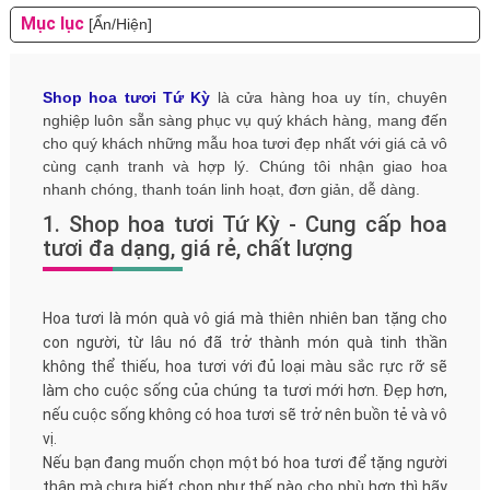
Mục lục
[Ẩn/Hiện]
Shop hoa tươi Tứ Kỳ
là cửa hàng hoa uy tín, chuyên
nghiệp luôn sẵn sàng phục vụ quý khách hàng, mang đến
cho quý khách những mẫu hoa tươi đẹp nhất với giá cả vô
cùng cạnh tranh và hợp lý. Chúng tôi nhận giao hoa
nhanh chóng, thanh toán linh hoạt, đơn giản, dễ dàng.
1. Shop hoa tươi Tứ Kỳ - Cung cấp hoa
tươi đa dạng, giá rẻ, chất lượng
Hoa tươi là món quà vô giá mà thiên nhiên ban tặng cho
con người, từ lâu nó đã trở thành món quà tinh thần
không thể thiếu, hoa tươi với đủ loại màu sắc rực rỡ sẽ
làm cho cuộc sống của chúng ta tươi mới hơn. Đẹp hơn,
nếu cuộc sống không có hoa tươi sẽ trở nên buồn tẻ và vô
vị.
Nếu bạn đang muốn chọn một bó hoa tươi để tặng người
thân mà chưa biết chọn như thế nào cho phù hợp thì hãy