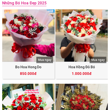
Những Bó Hoa Đẹp 2025
Mua ngay
Mua ngay
Bo Hoa Hong Do
Hoa Hồng Đỏ Bó
850.000đ
1.000.000đ