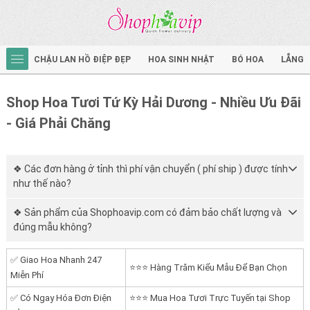
CHẬU LAN HỒ ĐIỆP ĐẸP
HOA SINH NHẬT
BÓ HOA
LẴNG 
Shop Hoa Tươi Tứ Kỳ Hải Dương - Nhiều Ưu Đãi
- Giá Phải Chăng
❖ Các đơn hàng ở tỉnh thì phí vận chuyển ( phí ship ) được tính
như thế nào?
❖ Sản phẩm của Shophoavip.com có đảm bảo chất lượng và
đúng mẫu không?
✅ Giao Hoa Nhanh 247
⭐⭐⭐ Hàng Trăm Kiểu Mẫu Để Bạn Chọn
Miễn Phí
✅ Có Ngay Hóa Đơn Điện
⭐⭐⭐ Mua Hoa Tươi Trực Tuyến tại Shop