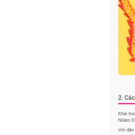
2. Cá
Khai tr
Nhâm Dần
Với dân