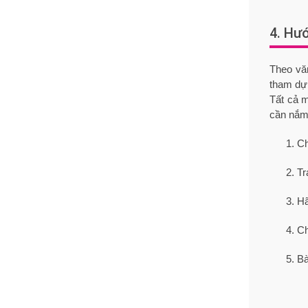
4. Hư
Theo vă
tham dự 
Tất cả m
cần nắm
Ch
Tr
Hã
Ch
Bà