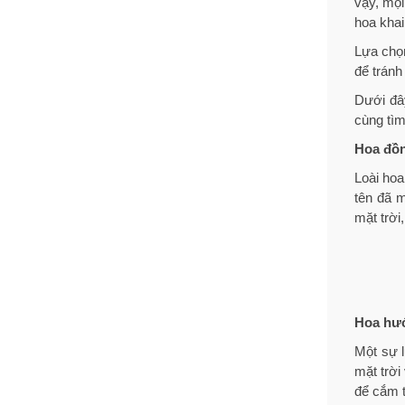
vậy, mọi
hoa khai
Lựa chọn
để tránh
Dưới đây
cùng tìm
Hoa đồn
Loài ho
tên đã 
mặt trời
Hoa hư
Một sự l
mặt trờ
để cắm t