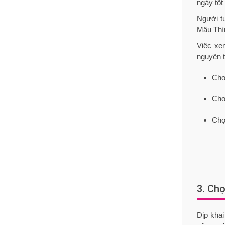
ngày tốt
Người tu
Mậu Thìn
Việc xem
nguyên t
Chọ
Chọ
Chọ
3. Chọ
Dịp kha