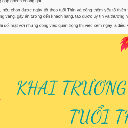
 gập ghềnh chông gai.
, nếu chọn được ngày tốt theo tuổi Thìn và cộng thêm yếu tố thiên t
ng vang, gây ấn tượng đến khách hàng, tạo được uy tín và thương h
hi đối mặt với những công việc quan trọng thì việc xem ngày là điều 