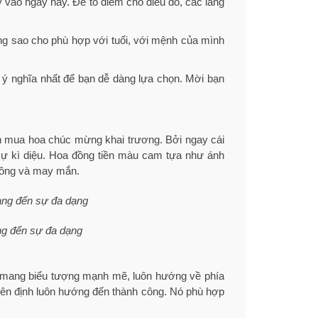
y vào ngày này. Để tô điểm cho điều đó, các lẵng
ỡng sao cho phù hợp với tuổi, với mệnh của mình
 ý nghĩa nhất để bạn dễ dàng lựa chọn. Mời bạn
n mua hoa chúc mừng khai trương. Bởi ngay cái
ự kì diệu. Hoa đồng tiền màu cam tựa như ánh
 công và may mắn.
ng đến sự đa dạng
oa mang biểu tượng mạnh mẽ, luôn hướng về phía
iên định luôn hướng đến thành công. Nó phù hợp