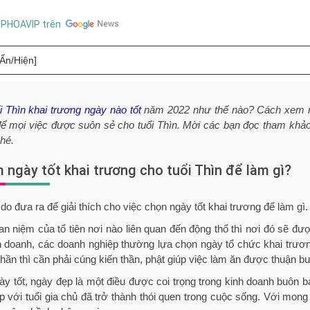
OPHOAVIP trên
[Ẩn/Hiện]
i Thìn khai trương ngày nào tốt
năm 2022 như thế nào? Cách xem ngà
ể mọi việc được suôn sẻ cho tuổi Thìn. Mời các bạn đọc tham khảo 
hé.
 ngày tốt khai trương cho tuổi Thìn để làm gì?
 do đưa ra để giải thích cho việc chọn ngày tốt khai trương để làm gì
n niệm của tổ tiên nơi nào liên quan đến động thổ thì nơi đó sẽ đ
h doanh, các doanh nghiệp thường lựa chọn ngày tổ chức khai trươ
thần thì cần phải cúng kiến thần, phật giúp việc làm ăn được thuận bu
y tốt, ngày đẹp là một điều được coi trọng trong kinh doanh buôn b
p với tuổi gia chủ đã trở thành thói quen trong cuộc sống. Với m