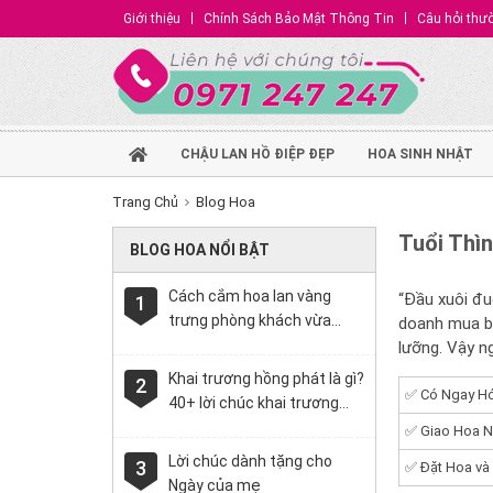
Giới thiệu
Chính Sách Bảo Mật Thông Tin
Câu hỏi thư
CHẬU LAN HỒ ĐIỆP ĐẸP
HOA SINH NHẬT
Trang Chủ
Blog Hoa
Tuổi Thì
BLOG HOA NỔI BẬT
Cách cắm hoa lan vàng
“Đầu xuôi đu
1
trưng phòng khách vừa
doanh mua bá
sang vừa xịn
lưỡng. Vậy n
Khai trương hồng phát là gì?
2
✅ Có Ngay Hó
40+ lời chúc khai trương
hay, ý nghĩa 2021
✅ Giao Hoa N
Lời chúc dành tặng cho
3
✅ Đặt Hoa và
Ngày của mẹ