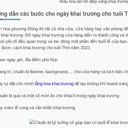
Mẫu hoa lan hồ điệp vàng khai trươn
ớng dẫn các bước cho ngày khai trương cho tuổi T
n hóa phương Đông thì tất cả nhà cửa, cửa hàng hay văn phòng đề
khai trương. Để ngày khai trương cửa hàng diễn ra thành công và tố
ọi yếu tố đều quan trọng và tác động một phần đến buổi lễ của bạn
 được cách khai trương cho tuổi Thìn năm 2022.
ọn ngày giờ, địa điểm phù hợp
ang trí, chuẩn bị Banner, background,… cho cửa hàng và kịch bản c
y tự đặt cho mình
lẵng hoa khai trương
để tạo không khí hoành tráng
uẩn bị quà và một số món ăn cho khách trong ngày khai trương
y mâm lễ cúng và văn khấn khai trương