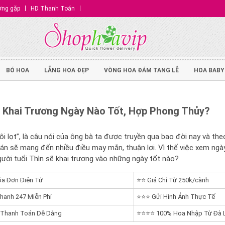
ờng gặp
HD Thanh Toán
BÓ HOA
LẴNG HOA ĐẸP
VÒNG HOA ĐÁM TANG LỄ
HOA BABY
n Khai Trương Ngày Nào Tốt, Hợp Phong Thủy?
ôi lọt”, là câu nói của ông bà ta được truyền qua bao đời nay và th
n sẽ mang đến nhiều điều may mắn, thuận lợi. Vì thế việc xem ngày
gười tuổi Thìn sẽ khai trương vào những ngày tốt nào?
a Đơn Điện Tử
⭐⭐ Giá Chỉ Từ 250k/cành
hanh 247 Miễn Phí
⭐⭐⭐ Gửi Hình Ảnh Thực Tế
 Thanh Toán Dễ Dàng
⭐⭐⭐⭐ 100% Hoa Nhập Từ Đà 