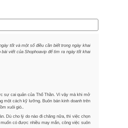
y tốt và một số điều cần biết trong ngày khai
bài viết của Shophoavip để tìm ra ngày tốt khai
.
ược sự cai quản của Thổ Thần. Vì vậy mà khi mở
ng một cách kỹ lưỡng. Buôn bán kinh doanh trên
ồm xuôi gió..
án. Dù cho lý do nào đi chăng nữa, thì việc chọn
ong muốn có được nhiều may mắn, công việc suôn