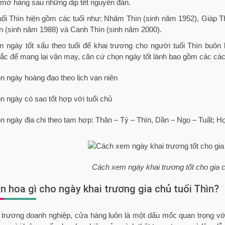
 mở hàng sau những dịp tết nguyên đán.
ổi Thìn hiện gồm các tuổi như: Nhâm Thìn (sinh năm 1952), Giáp Th
 (sinh năm 1988) và Canh Thìn (sinh năm 2000).
 ngày tốt xấu theo tuổi để khai trương cho người tuổi Thìn buôn b
ắc để mang lại vận may, căn cứ chọn ngày tốt lành bao gồm các các
n ngày hoàng đạo theo lịch vạn niên
n ngày có sao tốt hợp với tuổi chủ
n ngày địa chi theo tam hợp: Thân – Tý – Thìn, Dần – Ngọ – Tuất; H
Cách xem ngày khai trương tốt cho gia c
n hoa gì cho ngày khai trương gia chủ tuổi Thìn?
i trương doanh nghiệp, cửa hàng luôn là một dấu mốc quan trọng v