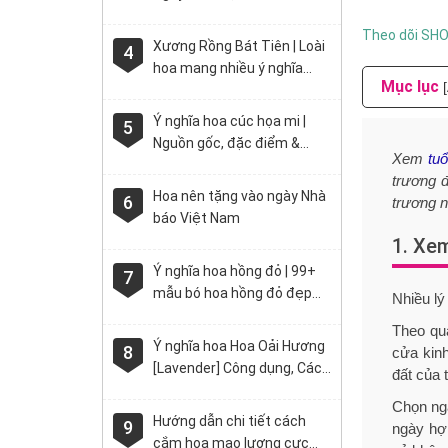
Theo dõi SH
Xương Rồng Bát Tiên | Loài
4
hoa mang nhiều ý nghĩa
Mục lục
may mắn với vẻ đẹp độc lạ
Ý nghĩa hoa cúc họa mi |
5
Nguồn gốc, đặc điểm &
Xem
tuổ
cách trồng đơn giản
trương đ
Hoa nên tặng vào ngày Nhà
6
trương n
báo Việt Nam
1. Xem
Ý nghĩa hoa hồng đỏ | 99+
7
mẫu bó hoa hồng đỏ đẹp
Nhiều lý
nhất 2021
Theo qua
Ý nghĩa hoa Hoa Oải Hương
8
cửa kin
[Lavender] Công dụng, Cách
đất của 
Trồng & Chăm sóc
Chọn ngà
Hướng dẫn chi tiết cách
9
ngày hợ
cắm hoa mao lương cực