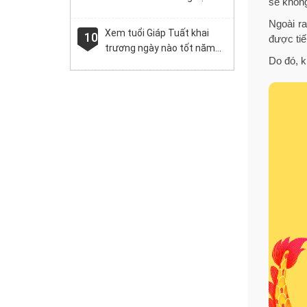
sẻ không
đẹp cho người mới
Ngoài ra
Xem tuổi Giáp Tuất khai
10
được tiế
trương ngày nào tốt năm
Do đó, k
nay