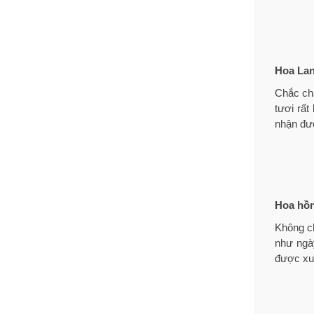
Hoa La
Chắc chắ
tươi rất
nhận đượ
Hoa hồ
Không ch
như ngà
được xuấ