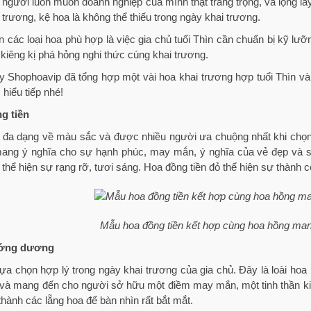
 người luôn muốn doanh nghiệp của mình thật trang trọng, và lộng lẫ
 trương, kệ hoa là không thể thiếu trong ngày khai trương.
 các loại hoa phù hợp là việc gia chủ tuổi Thìn cần chuẩn bị kỹ lư
 kiêng kị phá hỏng nghi thức cúng khai trương.
 Shophoavip đã tổng hợp một vài hoa khai trương hợp tuổi Thìn và
 hiểu tiếp nhé!
g tiền
a đa dạng về màu sắc và được nhiều người ưa chuộng nhất khi chọ
mang ý nghĩa cho sự hạnh phúc, may mắn, ý nghĩa của vẻ đẹp và s
, thể hiện sự rạng rỡ, tươi sáng. Hoa đồng tiền đỏ thể hiện sự thành
Mẫu hoa đồng tiền kết hợp cùng hoa hồng ma
ớng dương
ựa chọn hợp lý trong ngày khai trương của gia chủ. Đây là loài h
i và mang đến cho người sở hữu một điềm may mắn, một tinh thần k
hành các lẵng hoa để bàn nhìn rất bắt mắt.