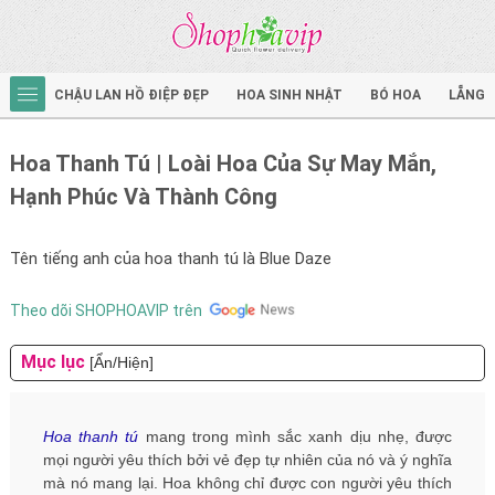
CHẬU LAN HỒ ĐIỆP ĐẸP
HOA SINH NHẬT
BÓ HOA
LẴNG 
Hoa Thanh Tú | Loài Hoa Của Sự May Mắn,
Hạnh Phúc Và Thành Công
Tên tiếng anh của hoa thanh tú là Blue Daze
Theo dõi SHOPHOAVIP trên
Mục lục
[Ẩn/Hiện]
Hoa thanh tú
mang trong mình sắc xanh dịu nhẹ, được
mọi người yêu thích bởi vẻ đẹp tự nhiên của nó và ý nghĩa
mà nó mang lại. Hoa không chỉ được con người yêu thích